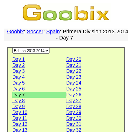
Goobix
:
Soccer
:
Spain
: Primera Division 2013-2014
- Day 7
Day 1
Day 20
Day 2
Day 21
Day 3
Day 22
Day 4
Day 23
Day 5
Day 24
Day 6
Day 25
Day 7
Day 26
Day 8
Day 27
Day 9
Day 28
Day 10
Day 29
Day 11
Day 30
Day 12
Day 31
Day 13
Day 32