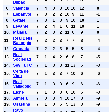
5.
7
4
0
3
12
12
12
3
Bilbao
6.
Valencia
7
4
0
3
10
10
12
0
7.
Espanyol
7
3
2
2
10
9
11
-1
8.
Getafe
7
3
1
3
9
10
10
1
9.
Levante
7
2
4
1
6
11
10
1
10.
Málaga
7
2
3
2
11
6
9
0
Real Betis
11.
7
2
2
3
7
7
8
-4
Balompié
12.
Granada
7
2
2
3
5
5
8
-4
Real
13.
7
1
4
2
6
8
7
-5
Sociedad
14.
Sevilla FC
7
1
3
3
11
13
6
-3
Celta de
15.
7
1
3
3
7
10
6
-6
Vigo
Real
16.
7
1
3
3
6
9
6
-6
Valladolid
17.
Elche
7
1
3
3
6
10
6
-3
18.
Almeria
7
0
3
4
10
17
3
-9
19.
Osasuna
7
1
0
6
5
13
3
-9
Rayo