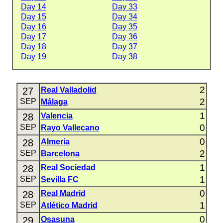
Day 14
Day 33
Day 15
Day 34
Day 16
Day 35
Day 17
Day 36
Day 18
Day 37
Day 19
Day 38
2
27
Real Valladolid
2
SEP
Málaga
1
28
Valencia
0
SEP
Rayo Vallecano
0
28
Almeria
2
SEP
Barcelona
1
28
Real Sociedad
1
SEP
Sevilla FC
0
28
Real Madrid
1
SEP
Atlético Madrid
0
29
Osasuna