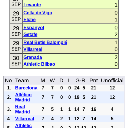
1
SEP
Levante
0
29
Celta de Vigo
1
SEP
Elche
0
29
Espanyol
2
SEP
Getafe
1
29
Real Betis Balompié
0
SEP
Villarreal
2
30
Granada
0
SEP
Athletic Bilbao
No.
Team
M
W
D
L
G-R
Pnt
Unofficial
1.
Barcelona
7
7
0
0
24
5
21
12
Atlético
2.
7
7
0
0
19
5
21
12
Madrid
Real
3.
7
5
1
1
14
7
16
4
Madrid
4.
Villarreal
7
4
2
1
12
7
14
5
Athletic