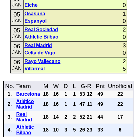
0
JAN
Elche
1
05
Osasuna
0
JAN
Espanyol
2
05
Real Sociedad
0
JAN
Athletic Bilbao
3
06
Real Madrid
0
JAN
Celta de Vigo
2
06
Rayo Vallecano
5
JAN
Villarreal
No.
Team
M
W
D
L
G-R
Pnt
Unofficial
1.
Barcelona
18
16
1
1
53
12
49
22
Atlético
2.
18
16
1
1
47
11
49
22
Madrid
Real
3.
18
14
2
2
52
21
44
17
Madrid
Athletic
4.
18
10
3
5
26
23
33
6
Bilbao