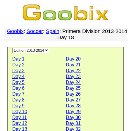
Goobix
:
Soccer
:
Spain
: Primera Division 2013-2014
- Day 18
Day 1
Day 20
Day 2
Day 21
Day 3
Day 22
Day 4
Day 23
Day 5
Day 24
Day 6
Day 25
Day 7
Day 26
Day 8
Day 27
Day 9
Day 28
Day 10
Day 29
Day 11
Day 30
Day 12
Day 31
Day 13
Day 32