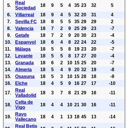
Real
5.
18
9
5
4
35
23
32
5
Sociedad
6.
Villarreal
18
9
4
5
32
20
31
4
7.
Sevilla FC
18
8
5
5
35
29
29
2
8.
Valencia
18
7
2
9
25
29
23
-7
9.
Getafe
18
7
2
9
20
30
23
-4
10.
Espanyol
18
6
4
8
22
24
22
-5
11.
Málaga
18
5
5
8
19
23
20
-7
12.
Levante
18
5
5
8
17
27
20
-4
13.
Granada
18
6
2
10
15
25
20
-7
14.
Almeria
18
5
4
9
20
32
19
-8
15.
Osasuna
18
5
3
10
15
28
18
-9
16.
Elche
18
4
5
9
16
27
17
-10
Real
17.
18
3
7
8
21
29
16
-11
Valladolid
Celta de
18.
18
4
4
10
21
30
16
-11
Vigo
Rayo
19.
18
4
1
13
18
45
13
-14
Vallecano
Real Betis