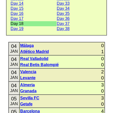
Day 14
Day 33
Day 15
Day 34
Day 16
Day 35
Day 17
Day 36
Day 18
Day 37
Day 19
Day 38
0
04
Málaga
1
JAN
Atlético Madrid
0
04
Real Valladolid
0
JAN
Real Betis Balompié
2
04
Valencia
0
JAN
Levante
3
04
Almeria
0
JAN
Granada
3
05
Sevilla FC
0
JAN
Getafe
4
05
Barcelona