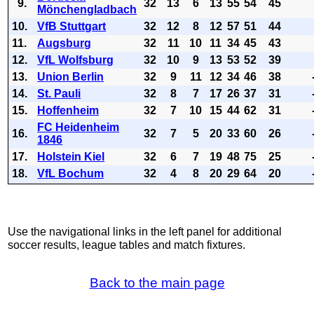
9.
32
13
6
13
55
54
45
Mönchengladbach
10.
VfB Stuttgart
32
12
8
12
57
51
44
11.
Augsburg
32
11
10
11
34
45
43
12.
VfL Wolfsburg
32
10
9
13
53
52
39
13.
Union Berlin
32
9
11
12
34
46
38
14.
St. Pauli
32
8
7
17
26
37
31
15.
Hoffenheim
32
7
10
15
44
62
31
FC Heidenheim
16.
32
7
5
20
33
60
26
1846
17.
Holstein Kiel
32
6
7
19
48
75
25
18.
VfL Bochum
32
4
8
20
29
64
20
Use the navigational links in the left panel for additional
soccer results, league tables and match fixtures.
Back to the main page