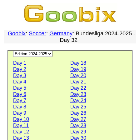
Goobix
:
Soccer
:
Germany
: Bundesliga 2024-2025 -
Day 32
Day 1
Day 18
Day 2
Day 19
Day 3
Day 20
Day 4
Day 21
Day 5
Day 22
Day 6
Day 23
Day 7
Day 24
Day 8
Day 25
Day 9
Day 26
Day 10
Day 27
Day 11
Day 28
Day 12
Day 29
Day 13
Day 30