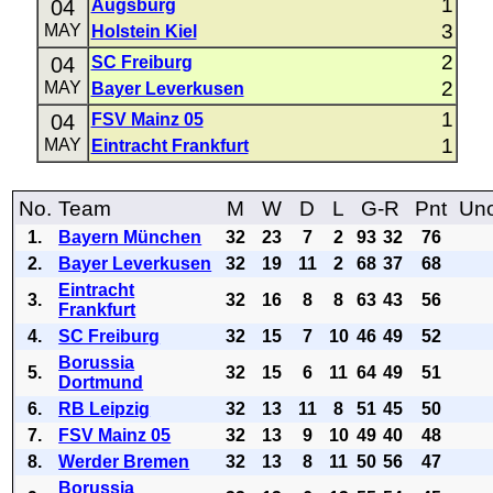
1
04
Augsburg
3
MAY
Holstein Kiel
2
04
SC Freiburg
2
MAY
Bayer Leverkusen
1
04
FSV Mainz 05
1
MAY
Eintracht Frankfurt
No.
Team
M
W
D
L
G-R
Pnt
Uno
1.
Bayern München
32
23
7
2
93
32
76
2.
Bayer Leverkusen
32
19
11
2
68
37
68
Eintracht
3.
32
16
8
8
63
43
56
Frankfurt
4.
SC Freiburg
32
15
7
10
46
49
52
Borussia
5.
32
15
6
11
64
49
51
Dortmund
6.
RB Leipzig
32
13
11
8
51
45
50
7.
FSV Mainz 05
32
13
9
10
49
40
48
8.
Werder Bremen
32
13
8
11
50
56
47
Borussia