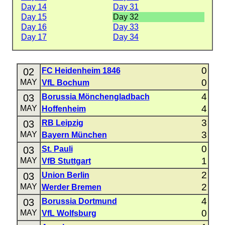
Day 14
Day 31
Day 15
Day 32
Day 16
Day 33
Day 17
Day 34
0
02
FC Heidenheim 1846
0
MAY
VfL Bochum
4
03
Borussia Mönchengladbach
4
MAY
Hoffenheim
3
03
RB Leipzig
3
MAY
Bayern München
0
03
St. Pauli
1
MAY
VfB Stuttgart
2
03
Union Berlin
2
MAY
Werder Bremen
4
03
Borussia Dortmund
0
MAY
VfL Wolfsburg