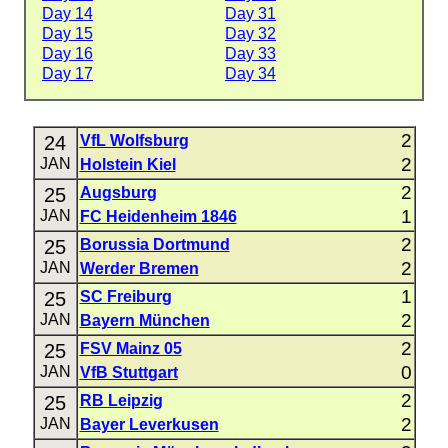
Day 14
Day 31
Day 15
Day 32
Day 16
Day 33
Day 17
Day 34
2
24
VfL Wolfsburg
2
JAN
Holstein Kiel
2
25
Augsburg
1
JAN
FC Heidenheim 1846
2
25
Borussia Dortmund
2
JAN
Werder Bremen
1
25
SC Freiburg
2
JAN
Bayern München
2
25
FSV Mainz 05
0
JAN
VfB Stuttgart
2
25
RB Leipzig
2
JAN
Bayer Leverkusen