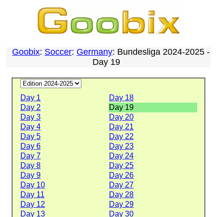
Goobix
:
Soccer
:
Germany
: Bundesliga 2024-2025 -
Day 19
Day 1
Day 18
Day 2
Day 19
Day 3
Day 20
Day 4
Day 21
Day 5
Day 22
Day 6
Day 23
Day 7
Day 24
Day 8
Day 25
Day 9
Day 26
Day 10
Day 27
Day 11
Day 28
Day 12
Day 29
Day 13
Day 30