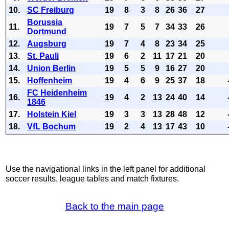
10.
SC Freiburg
19
8
3
8
26
36
27
Borussia
11.
19
7
5
7
34
33
26
Dortmund
12.
Augsburg
19
7
4
8
23
34
25
13.
St. Pauli
19
6
2
11
17
21
20
14.
Union Berlin
19
5
5
9
16
27
20
15.
Hoffenheim
19
4
6
9
25
37
18
FC Heidenheim
16.
19
4
2
13
24
40
14
1846
17.
Holstein Kiel
19
3
3
13
28
48
12
18.
VfL Bochum
19
2
4
13
17
43
10
Use the navigational links in the left panel for additional
soccer results, league tables and match fixtures.
Back to the main page