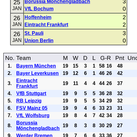
3
25
Borussia Mönchengladbach
0
JAN
VfL Bochum
2
26
Hoffenheim
2
JAN
Eintracht Frankfurt
3
26
St. Pauli
0
JAN
Union Berlin
No.
Team
M
W
D
L
G-R
Pnt
Uno
1.
Bayern München
19
15
3
1
58
16
48
2.
Bayer Leverkusen
19
12
6
1
46
26
42
Eintracht
3.
19
11
4
4
44
26
37
Frankfurt
4.
VfB Stuttgart
19
9
5
5
36
28
32
5.
RB Leipzig
19
9
5
5
34
29
32
6.
FSV Mainz 05
19
9
4
6
33
23
31
7.
VfL Wolfsburg
19
8
4
7
42
34
28
Borussia
8.
19
8
3
8
30
29
27
Mönchengladbach
9.
Werder Bremen
19
7
6
6
33
36
27