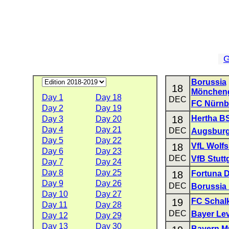
G
Borussia
18
Mönchen
Day 1
Day 18
DEC
FC Nürnb
Day 2
Day 19
18
Hertha B
Day 3
Day 20
Day 4
Day 21
DEC
Augsbur
Day 5
Day 22
18
VfL Wolf
Day 6
Day 23
DEC
VfB Stutt
Day 7
Day 24
Day 8
Day 25
18
Fortuna D
Day 9
Day 26
DEC
Borussia
Day 10
Day 27
19
FC Schal
Day 11
Day 28
DEC
Bayer Le
Day 12
Day 29
Day 13
Day 30
Bayern M