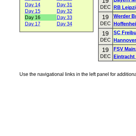
19
Day 14
Day 31
DEC
RB Leipz
Day 15
Day 32
19
Werder B
Day 16
Day 33
DEC
Day 17
Day 34
Hoffenhe
19
SC Freib
DEC
Hannover
19
FSV Main
DEC
Eintracht
Use the navigational links in the left panel for addition