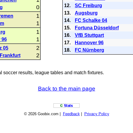
12.
SC Freiburg
0
ig
13.
Augsburg
1
remen
14.
FC Schalke 04
1
im
15.
Fortuna Düsseldorf
1
urg
16.
VfB Stuttgart
1
 96
17.
Hannover 96
2
z 05
18.
FC Nürnberg
2
 Frankfurt
al soccer results, league tables and match fixtures.
Back to the main page
© 2026 Goobix.com |
Feedback
|
Privacy Policy