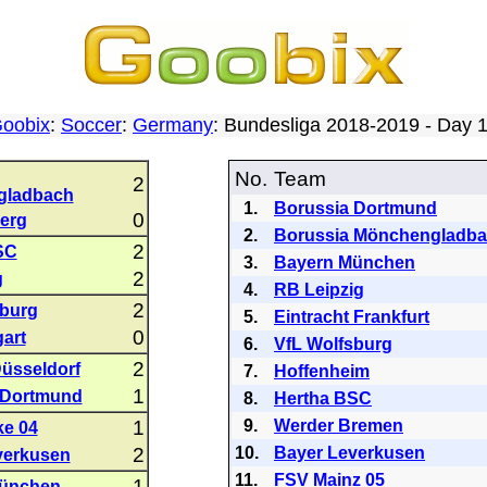
oobix
:
Soccer
:
Germany
: Bundesliga 2018-2019 - Day
No.
Team
2
gladbach
1.
Borussia Dortmund
0
erg
2.
Borussia Mönchengladb
2
SC
3.
Bayern München
2
g
4.
RB Leipzig
2
sburg
5.
Eintracht Frankfurt
0
gart
6.
VfL Wolfsburg
2
üsseldorf
7.
Hoffenheim
1
 Dortmund
8.
Hertha BSC
1
9.
Werder Bremen
ke 04
2
10.
Bayer Leverkusen
verkusen
11.
FSV Mainz 05
1
ünchen