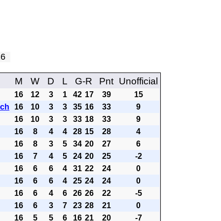
 16
M
W
D
L
G-R
Pnt
Unofficial
16
12
3
1
42
17
39
15
ach
16
10
3
3
35
16
33
9
16
10
3
3
33
18
33
9
16
8
4
4
28
15
28
4
16
8
3
5
34
20
27
6
16
7
4
5
24
20
25
-2
16
6
6
4
31
22
24
0
16
6
6
4
25
24
24
0
16
6
4
6
26
26
22
-5
16
6
3
7
23
28
21
0
16
5
5
6
16
21
20
-7