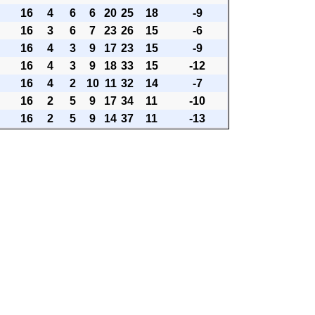
16
4
6
6
20
25
18
-9
16
3
6
7
23
26
15
-6
16
4
3
9
17
23
15
-9
16
4
3
9
18
33
15
-12
16
4
2
10
11
32
14
-7
16
2
5
9
17
34
11
-10
16
2
5
9
14
37
11
-13