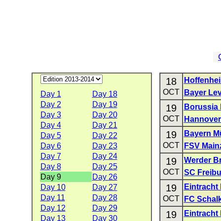
18
Hoffenhe
OCT
Bayer Le
Day 1
Day 18
Day 2
Day 19
19
Borussia
Day 3
Day 20
OCT
Hannover
Day 4
Day 21
19
Bayern M
Day 5
Day 22
OCT
Day 6
Day 23
FSV Main
Day 7
Day 24
19
Werder B
Day 8
Day 25
OCT
SC Freibu
Day 9
Day 26
19
Eintracht
Day 10
Day 27
Day 11
Day 28
OCT
FC Schalk
Day 12
Day 29
19
Eintracht 
Day 13
Day 30