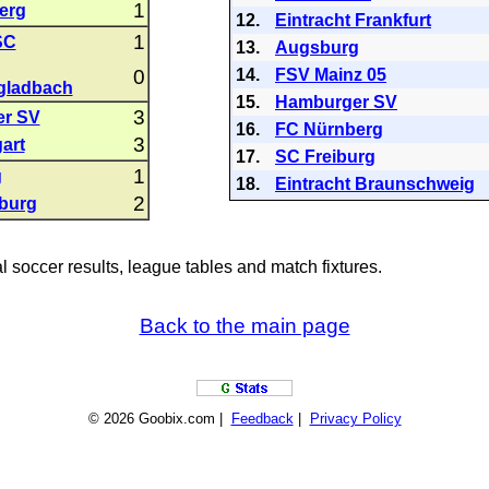
1
erg
12.
Eintracht Frankfurt
1
SC
13.
Augsburg
0
14.
FSV Mainz 05
gladbach
15.
Hamburger SV
3
r SV
16.
FC Nürnberg
3
art
17.
SC Freiburg
1
g
18.
Eintracht Braunschweig
2
burg
al soccer results, league tables and match fixtures.
Back to the main page
© 2026 Goobix.com |
Feedback
|
Privacy Policy