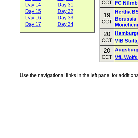
OCT
FC Nürnb
Day 14
Day 31
Day 15
Day 32
Hertha B
19
Day 16
Day 33
Borussia
OCT
Day 17
Day 34
Mönchen
20
Hamburge
OCT
VfB Stuttg
20
Augsbur
OCT
VfL Wolfs
Use the navigational links in the left panel for addition