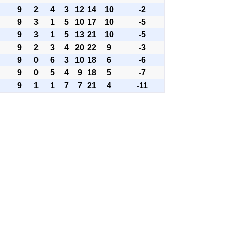
9
2
4
3
12
14
10
-2
9
3
1
5
10
17
10
-5
9
3
1
5
13
21
10
-5
9
2
3
4
20
22
9
-3
9
0
6
3
10
18
6
-6
9
0
5
4
9
18
5
-7
9
1
1
7
7
21
4
-11