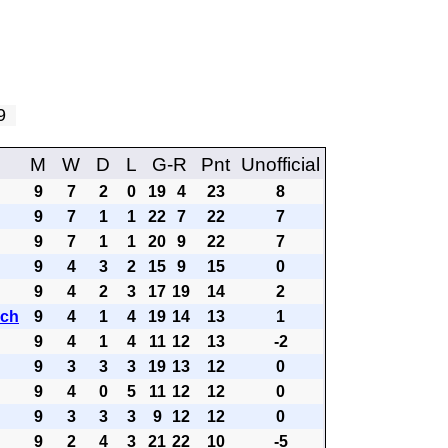
 9
M
W
D
L
G-R
Pnt
Unofficial
9
7
2
0
19
4
23
8
9
7
1
1
22
7
22
7
9
7
1
1
20
9
22
7
9
4
3
2
15
9
15
0
9
4
2
3
17
19
14
2
ach
9
4
1
4
19
14
13
1
9
4
1
4
11
12
13
-2
9
3
3
3
19
13
12
0
9
4
0
5
11
12
12
0
9
3
3
3
9
12
12
0
9
2
4
3
21
22
10
-5