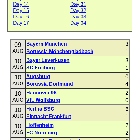
Day 14
Day 31
Day 15
Day 32
Day 16
Day 33
Day 17
Day 34
3
09
Bayern München
1
AUG
Borussia Mönchengladbach
3
10
Bayer Leverkusen
1
AUG
SC Freiburg
0
10
Augsburg
4
AUG
Borussia Dortmund
2
10
Hannover 96
0
AUG
VfL Wolfsburg
6
10
Hertha BSC
1
AUG
Eintracht Frankfurt
2
10
Hoffenheim
2
AUG
FC Nürnberg