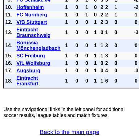
10.
Hoffenheim
1
0
1
0
2
2
1
-2
11.
FC Nürnberg
1
0
1
0
2
2
1
1
12.
VfB Stuttgart
1
0
0
1
2
3
0
0
Eintracht
13.
1
0
0
1
0
1
0
-3
Braunschweig
Borussia
14.
1
0
0
1
1
3
0
0
Mönchengladbach
15.
SC Freiburg
1
0
0
1
1
3
0
0
16.
VfL Wolfsburg
1
0
0
1
0
2
0
0
17.
Augsburg
1
0
0
1
0
4
0
-3
Eintracht
18.
1
0
0
1
1
6
0
0
Frankfurt
Use the navigational links in the left panel for additional
soccer results, league tables and match fixtures.
Back to the main page