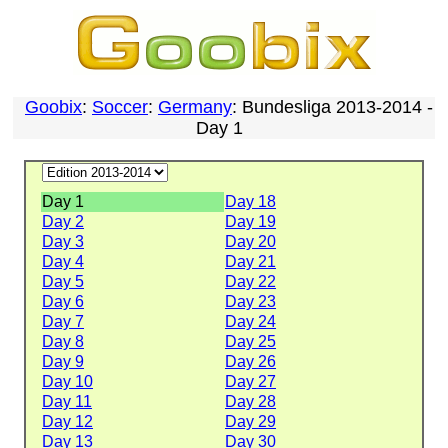
Goobix
:
Soccer
:
Germany
: Bundesliga 2013-2014 -
Day 1
Day 1
Day 18
Day 2
Day 19
Day 3
Day 20
Day 4
Day 21
Day 5
Day 22
Day 6
Day 23
Day 7
Day 24
Day 8
Day 25
Day 9
Day 26
Day 10
Day 27
Day 11
Day 28
Day 12
Day 29
Day 13
Day 30