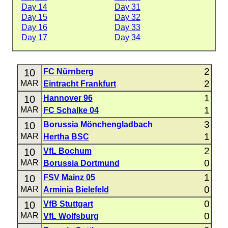
Day 14
Day 31
Day 15
Day 32
Day 16
Day 33
Day 17
Day 34
2
10
FC Nürnberg
2
MAR
Eintracht Frankfurt
1
10
Hannover 96
1
MAR
FC Schalke 04
3
10
Borussia Mönchengladbach
1
MAR
Hertha BSC
2
10
VfL Bochum
0
MAR
Borussia Dortmund
1
10
FSV Mainz 05
0
MAR
Arminia Bielefeld
0
10
VfB Stuttgart
0
MAR
VfL Wolfsburg