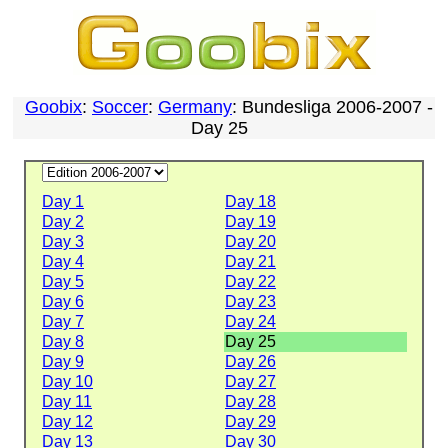
Goobix
:
Soccer
:
Germany
: Bundesliga 2006-2007 -
Day 25
Day 1
Day 18
Day 2
Day 19
Day 3
Day 20
Day 4
Day 21
Day 5
Day 22
Day 6
Day 23
Day 7
Day 24
Day 8
Day 25
Day 9
Day 26
Day 10
Day 27
Day 11
Day 28
Day 12
Day 29
Day 13
Day 30