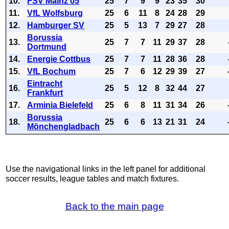
10.
FSV Mainz 05
25
7
9
9
23
35
30
11.
VfL Wolfsburg
25
6
11
8
24
28
29
12.
Hamburger SV
25
5
13
7
29
27
28
Borussia
13.
25
7
7
11
29
37
28
Dortmund
14.
Energie Cottbus
25
7
7
11
28
36
28
15.
VfL Bochum
25
7
6
12
29
39
27
Eintracht
16.
25
5
12
8
32
44
27
Frankfurt
17.
Arminia Bielefeld
25
6
8
11
31
34
26
Borussia
18.
25
6
6
13
21
31
24
Mönchengladbach
Use the navigational links in the left panel for additional
soccer results, league tables and match fixtures.
Back to the main page