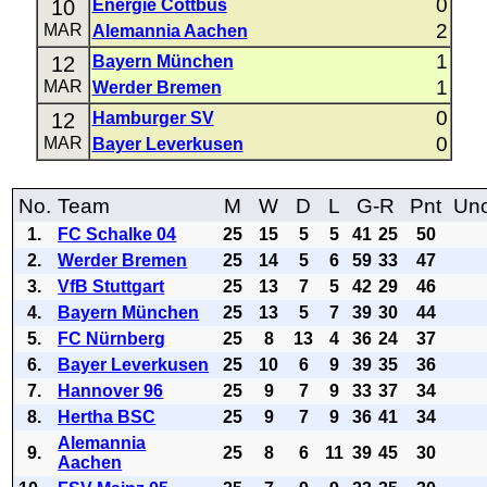
0
10
Energie Cottbus
2
MAR
Alemannia Aachen
1
12
Bayern München
1
MAR
Werder Bremen
0
12
Hamburger SV
0
MAR
Bayer Leverkusen
No.
Team
M
W
D
L
G-R
Pnt
Uno
1.
FC Schalke 04
25
15
5
5
41
25
50
2.
Werder Bremen
25
14
5
6
59
33
47
3.
VfB Stuttgart
25
13
7
5
42
29
46
4.
Bayern München
25
13
5
7
39
30
44
5.
FC Nürnberg
25
8
13
4
36
24
37
6.
Bayer Leverkusen
25
10
6
9
39
35
36
7.
Hannover 96
25
9
7
9
33
37
34
8.
Hertha BSC
25
9
7
9
36
41
34
Alemannia
9.
25
8
6
11
39
45
30
Aachen