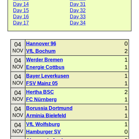
Day 14
Day 31
Day 15
Day 32
Day 16
Day 33
Day 17
Day 34
0
04
Hannover 96
2
NOV
VfL Bochum
1
04
Werder Bremen
1
NOV
Energie Cottbus
1
04
Bayer Leverkusen
1
NOV
FSV Mainz 05
2
04
Hertha BSC
1
NOV
FC Nürnberg
1
04
Borussia Dortmund
1
NOV
Arminia Bielefeld
1
04
VfL Wolfsburg
0
NOV
Hamburger SV