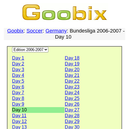
Goobix
:
Soccer
:
Germany
: Bundesliga 2006-2007 -
Day 10
Day 1
Day 18
Day 2
Day 19
Day 3
Day 20
Day 4
Day 21
Day 5
Day 22
Day 6
Day 23
Day 7
Day 24
Day 8
Day 25
Day 9
Day 26
Day 10
Day 27
Day 11
Day 28
Day 12
Day 29
Day 13
Day 30