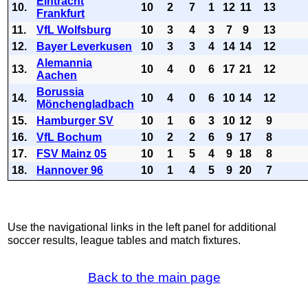
Eintracht
10.
10
2
7
1
12
11
13
Frankfurt
11.
VfL Wolfsburg
10
3
4
3
7
9
13
12.
Bayer Leverkusen
10
3
3
4
14
14
12
Alemannia
13.
10
4
0
6
17
21
12
Aachen
Borussia
14.
10
4
0
6
10
14
12
Mönchengladbach
15.
Hamburger SV
10
1
6
3
10
12
9
16.
VfL Bochum
10
2
2
6
9
17
8
17.
FSV Mainz 05
10
1
5
4
9
18
8
18.
Hannover 96
10
1
4
5
9
20
7
Use the navigational links in the left panel for additional
soccer results, league tables and match fixtures.
Back to the main page