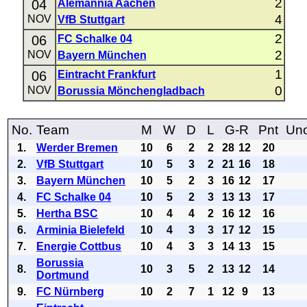
2
04
Alemannia Aachen
4
NOV
VfB Stuttgart
2
06
FC Schalke 04
2
NOV
Bayern München
1
06
Eintracht Frankfurt
0
NOV
Borussia Mönchengladbach
No.
Team
M
W
D
L
G-R
Pnt
Uno
1.
Werder Bremen
10
6
2
2
28
12
20
2.
VfB Stuttgart
10
5
3
2
21
16
18
3.
Bayern München
10
5
2
3
16
12
17
4.
FC Schalke 04
10
5
2
3
13
13
17
5.
Hertha BSC
10
4
4
2
16
12
16
6.
Arminia Bielefeld
10
4
3
3
17
12
15
7.
Energie Cottbus
10
4
3
3
14
13
15
Borussia
8.
10
3
5
2
13
12
14
Dortmund
9.
FC Nürnberg
10
2
7
1
12
9
13