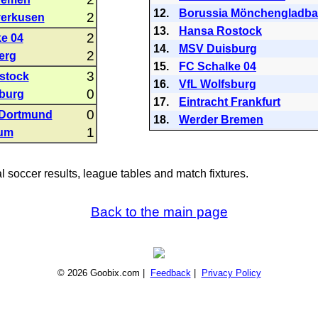
12.
Borussia Mönchengladb
2
verkusen
13.
Hansa Rostock
2
e 04
14.
MSV Duisburg
2
erg
15.
FC Schalke 04
3
stock
16.
VfL Wolfsburg
0
burg
17.
Eintracht Frankfurt
0
 Dortmund
18.
Werder Bremen
1
um
al soccer results, league tables and match fixtures.
Back to the main page
© 2026 Goobix.com |
Feedback
|
Privacy Policy