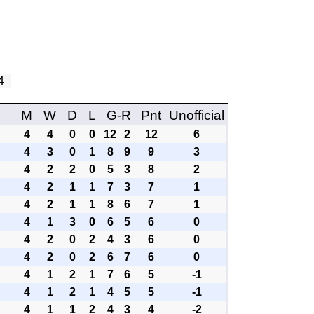
 4
M
W
D
L
G-R
Pnt
Unofficial
4
4
0
0
12
2
12
6
4
3
0
1
8
9
9
3
4
2
2
0
5
3
8
2
4
2
1
1
7
3
7
1
4
2
1
1
8
6
7
1
4
1
3
0
6
5
6
0
4
2
0
2
4
3
6
0
4
2
0
2
6
7
6
0
4
1
2
1
7
6
5
-1
4
1
2
1
4
5
5
-1
4
1
1
2
4
3
4
-2