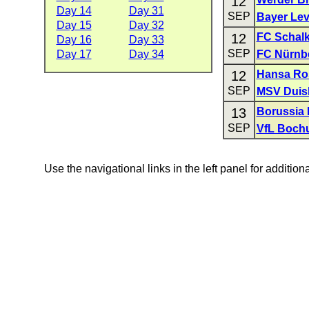
12
Day 14
Day 31
SEP
Bayer Le
Day 15
Day 32
12
FC Schalk
Day 16
Day 33
SEP
Day 17
Day 34
FC Nürnb
12
Hansa Ro
SEP
MSV Duis
13
Borussia
SEP
VfL Boch
Use the navigational links in the left panel for addition