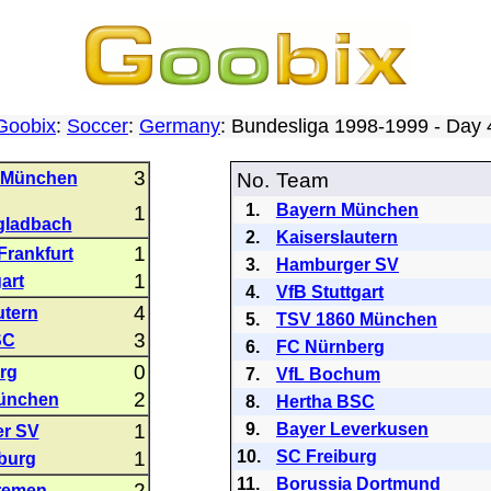
Goobix
:
Soccer
:
Germany
: Bundesliga 1998-1999 - Day
3
 München
No.
Team
1.
Bayern München
1
ladbach
2.
Kaiserslautern
1
Frankfurt
3.
Hamburger SV
1
art
4.
VfB Stuttgart
4
utern
5.
TSV 1860 München
3
SC
6.
FC Nürnberg
0
rg
7.
VfL Bochum
2
ünchen
8.
Hertha BSC
1
9.
Bayer Leverkusen
r SV
1
10.
SC Freiburg
burg
11.
Borussia Dortmund
2
remen