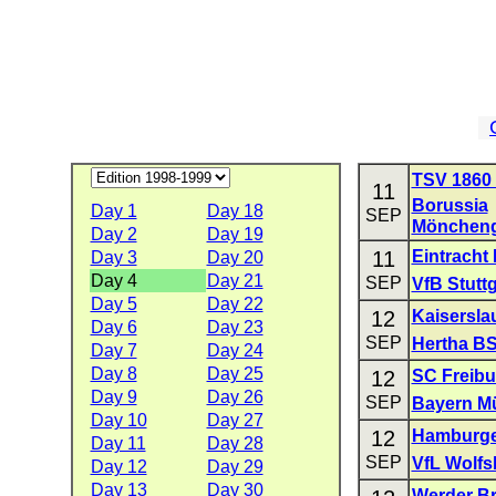
TSV 1860
11
Borussia
Day 1
Day 18
SEP
Möncheng
Day 2
Day 19
11
Eintracht 
Day 3
Day 20
Day 4
Day 21
SEP
VfB Stuttg
Day 5
Day 22
12
Kaisersla
Day 6
Day 23
SEP
Hertha B
Day 7
Day 24
Day 8
Day 25
12
SC Freibu
Day 9
Day 26
SEP
Bayern M
Day 10
Day 27
12
Hamburge
Day 11
Day 28
SEP
VfL Wolfs
Day 12
Day 29
Day 13
Day 30
Werder B