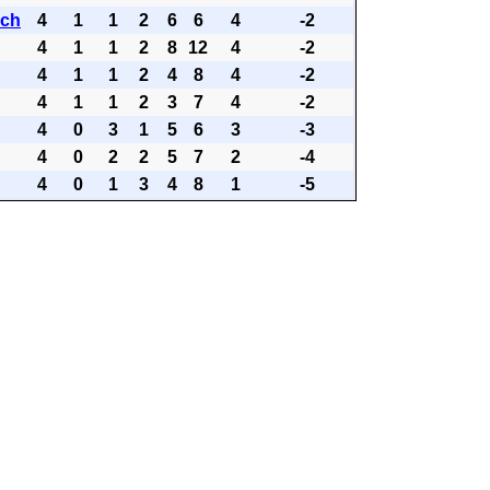
ach
4
1
1
2
6
6
4
-2
4
1
1
2
8
12
4
-2
4
1
1
2
4
8
4
-2
4
1
1
2
3
7
4
-2
4
0
3
1
5
6
3
-3
4
0
2
2
5
7
2
-4
4
0
1
3
4
8
1
-5