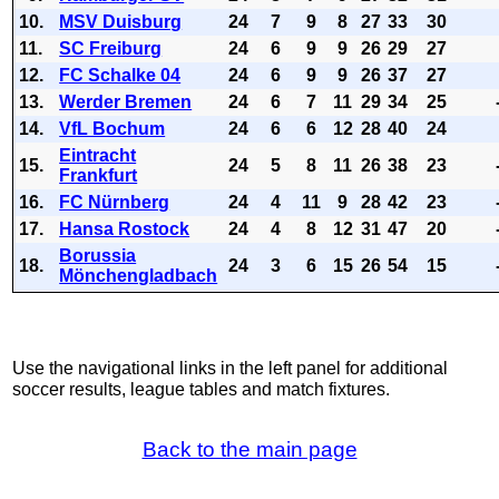
10.
MSV Duisburg
24
7
9
8
27
33
30
11.
SC Freiburg
24
6
9
9
26
29
27
12.
FC Schalke 04
24
6
9
9
26
37
27
13.
Werder Bremen
24
6
7
11
29
34
25
14.
VfL Bochum
24
6
6
12
28
40
24
Eintracht
15.
24
5
8
11
26
38
23
Frankfurt
16.
FC Nürnberg
24
4
11
9
28
42
23
17.
Hansa Rostock
24
4
8
12
31
47
20
Borussia
18.
24
3
6
15
26
54
15
Mönchengladbach
Use the navigational links in the left panel for additional
soccer results, league tables and match fixtures.
Back to the main page