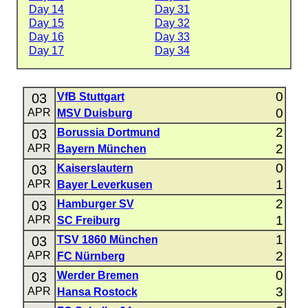
Day 14
Day 31
Day 15
Day 32
Day 16
Day 33
Day 17
Day 34
0
03
VfB Stuttgart
0
APR
MSV Duisburg
2
03
Borussia Dortmund
2
APR
Bayern München
0
03
Kaiserslautern
1
APR
Bayer Leverkusen
2
03
Hamburger SV
1
APR
SC Freiburg
1
03
TSV 1860 München
2
APR
FC Nürnberg
0
03
Werder Bremen
3
APR
Hansa Rostock