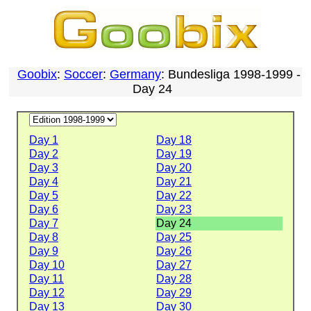
Goobix
:
Soccer
:
Germany
: Bundesliga 1998-1999 -
Day 24
Day 1
Day 18
Day 2
Day 19
Day 3
Day 20
Day 4
Day 21
Day 5
Day 22
Day 6
Day 23
Day 7
Day 24
Day 8
Day 25
Day 9
Day 26
Day 10
Day 27
Day 11
Day 28
Day 12
Day 29
Day 13
Day 30