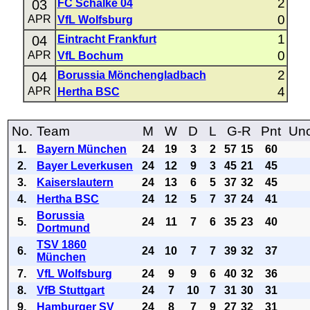
2
03
FC Schalke 04
0
APR
VfL Wolfsburg
1
04
Eintracht Frankfurt
0
APR
VfL Bochum
2
04
Borussia Mönchengladbach
4
APR
Hertha BSC
No.
Team
M
W
D
L
G-R
Pnt
Uno
1.
Bayern München
24
19
3
2
57
15
60
2.
Bayer Leverkusen
24
12
9
3
45
21
45
3.
Kaiserslautern
24
13
6
5
37
32
45
4.
Hertha BSC
24
12
5
7
37
24
41
Borussia
5.
24
11
7
6
35
23
40
Dortmund
TSV 1860
6.
24
10
7
7
39
32
37
München
7.
VfL Wolfsburg
24
9
9
6
40
32
36
8.
VfB Stuttgart
24
7
10
7
31
30
31
9.
Hamburger SV
24
8
7
9
27
32
31