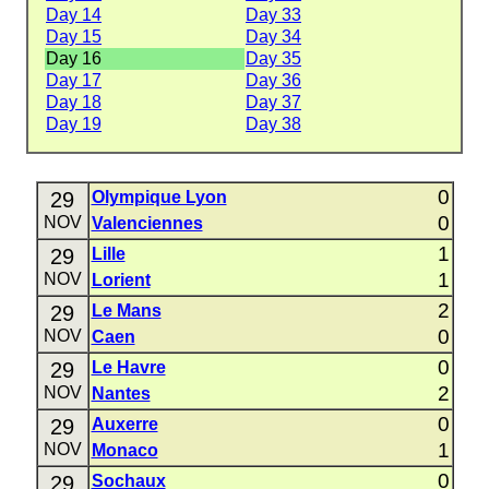
Day 14
Day 33
Day 15
Day 34
Day 16
Day 35
Day 17
Day 36
Day 18
Day 37
Day 19
Day 38
0
29
Olympique Lyon
0
NOV
Valenciennes
1
29
Lille
1
NOV
Lorient
2
29
Le Mans
0
NOV
Caen
0
29
Le Havre
2
NOV
Nantes
0
29
Auxerre
1
NOV
Monaco
0
29
Sochaux