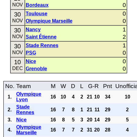
0
NOV
Bordeaux
0
30
Toulouse
0
NOV
Olympique Marseille
1
30
Nancy
2
NOV
Saint Étienne
1
30
Stade Rennes
0
NOV
PSG
0
10
Nice
0
DEC
Grenoble
No.
Team
M
W
D
L
G-R
Pnt
Unoffici
Olympique
1.
16
10
4
2
21
10
34
10
Lyon
Stade
2.
16
7
8
1
21
11
29
2
Rennes
3.
Nice
16
8
5
3
20
14
29
5
Olympique
4.
16
7
7
2
31
20
28
4
Marseille