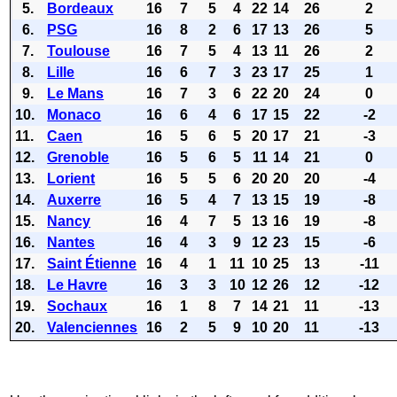
5.
Bordeaux
16
7
5
4
22
14
26
2
6.
PSG
16
8
2
6
17
13
26
5
7.
Toulouse
16
7
5
4
13
11
26
2
8.
Lille
16
6
7
3
23
17
25
1
9.
Le Mans
16
7
3
6
22
20
24
0
10.
Monaco
16
6
4
6
17
15
22
-2
11.
Caen
16
5
6
5
20
17
21
-3
12.
Grenoble
16
5
6
5
11
14
21
0
13.
Lorient
16
5
5
6
20
20
20
-4
14.
Auxerre
16
5
4
7
13
15
19
-8
15.
Nancy
16
4
7
5
13
16
19
-8
16.
Nantes
16
4
3
9
12
23
15
-6
17.
Saint Étienne
16
4
1
11
10
25
13
-11
18.
Le Havre
16
3
3
10
12
26
12
-12
19.
Sochaux
16
1
8
7
14
21
11
-13
20.
Valenciennes
16
2
5
9
10
20
11
-13