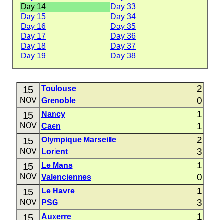
Day 14
Day 33
Day 15
Day 34
Day 16
Day 35
Day 17
Day 36
Day 18
Day 37
Day 19
Day 38
2
15
Toulouse
0
NOV
Grenoble
1
15
Nancy
1
NOV
Caen
2
15
Olympique Marseille
3
NOV
Lorient
1
15
Le Mans
0
NOV
Valenciennes
1
15
Le Havre
3
NOV
PSG
1
15
Auxerre