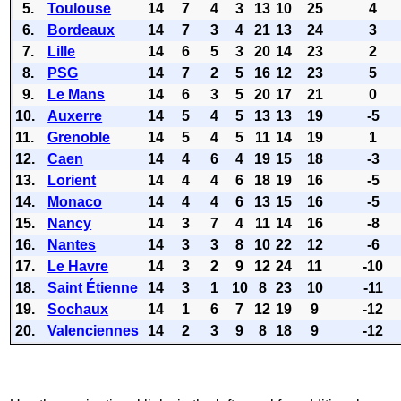
5.
Toulouse
14
7
4
3
13
10
25
4
6.
Bordeaux
14
7
3
4
21
13
24
3
7.
Lille
14
6
5
3
20
14
23
2
8.
PSG
14
7
2
5
16
12
23
5
9.
Le Mans
14
6
3
5
20
17
21
0
10.
Auxerre
14
5
4
5
13
13
19
-5
11.
Grenoble
14
5
4
5
11
14
19
1
12.
Caen
14
4
6
4
19
15
18
-3
13.
Lorient
14
4
4
6
18
19
16
-5
14.
Monaco
14
4
4
6
13
15
16
-5
15.
Nancy
14
3
7
4
11
14
16
-8
16.
Nantes
14
3
3
8
10
22
12
-6
17.
Le Havre
14
3
2
9
12
24
11
-10
18.
Saint Étienne
14
3
1
10
8
23
10
-11
19.
Sochaux
14
1
6
7
12
19
9
-12
20.
Valenciennes
14
2
3
9
8
18
9
-12