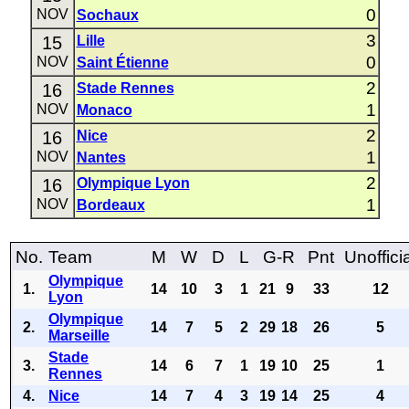
0
NOV
Sochaux
3
15
Lille
0
NOV
Saint Étienne
2
16
Stade Rennes
1
NOV
Monaco
2
16
Nice
1
NOV
Nantes
2
16
Olympique Lyon
1
NOV
Bordeaux
No.
Team
M
W
D
L
G-R
Pnt
Unoffici
Olympique
1.
14
10
3
1
21
9
33
12
Lyon
Olympique
2.
14
7
5
2
29
18
26
5
Marseille
Stade
3.
14
6
7
1
19
10
25
1
Rennes
4.
Nice
14
7
4
3
19
14
25
4