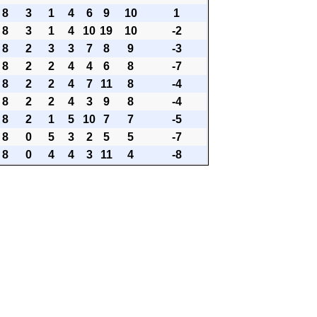
8
3
1
4
6
9
10
1
8
3
1
4
10
19
10
-2
8
2
3
3
7
8
9
-3
8
2
2
4
4
6
8
-7
8
2
2
4
7
11
8
-4
8
2
2
4
3
9
8
-4
8
2
1
5
10
7
7
-5
8
0
5
3
2
5
5
-7
8
0
4
4
3
11
4
-8