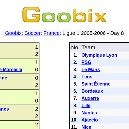
Goobix
:
Soccer
:
France
: Ligue 1 2005-2006 - Day 8
1
No.
Team
2
1.
Olympique Lyon
1
2.
PSG
0
 Marseille
3.
Le Mans
4.
Lens
0
enne
5.
Saint Étienne
2
6.
Bordeaux
1
7.
Auxerre
0
8.
Lille
2
nnes
9.
Nantes
2
10.
Ajaccio
2
11.
Nice