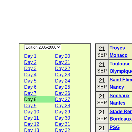
21
Troyes
SEP
Monaco
Day 1
Day 20
Day 2
Day 21
21
Toulouse
Day 3
Day 22
SEP
Olympique
Day 4
Day 23
21
Saint Éti
Day 5
Day 24
SEP
Day 6
Day 25
Nancy
Day 7
Day 26
21
Sochaux
Day 8
Day 27
SEP
Nantes
Day 9
Day 28
21
Stade Re
Day 10
Day 29
Day 11
Day 30
SEP
Bordeaux
Day 12
Day 31
21
PSG
Day 13
Day 32