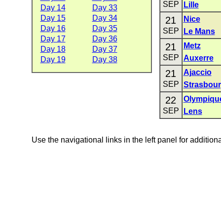
SEP
Lille
Day 14
Day 33
Day 15
Day 34
21
Nice
Day 16
Day 35
SEP
Le Mans
Day 17
Day 36
21
Metz
Day 18
Day 37
SEP
Auxerre
Day 19
Day 38
21
Ajaccio
SEP
Strasbou
22
Olympiqu
SEP
Lens
Use the navigational links in the left panel for addition