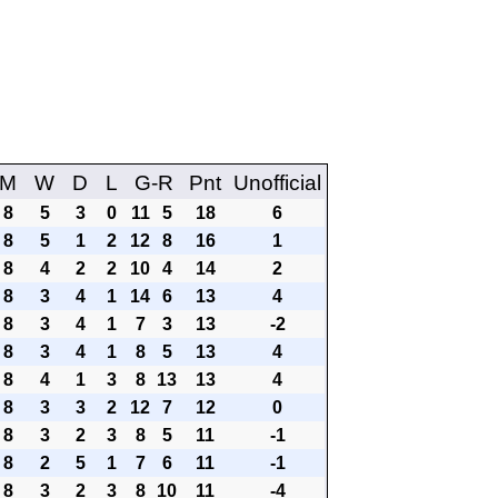
M
W
D
L
G-R
Pnt
Unofficial
8
5
3
0
11
5
18
6
8
5
1
2
12
8
16
1
8
4
2
2
10
4
14
2
8
3
4
1
14
6
13
4
8
3
4
1
7
3
13
-2
8
3
4
1
8
5
13
4
8
4
1
3
8
13
13
4
8
3
3
2
12
7
12
0
8
3
2
3
8
5
11
-1
8
2
5
1
7
6
11
-1
8
3
2
3
8
10
11
-4