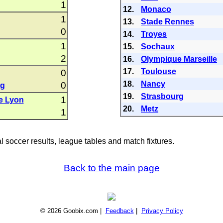
1
12.
Monaco
1
13.
Stade Rennes
0
14.
Troyes
1
15.
Sochaux
2
16.
Olympique Marseille
17.
Toulouse
0
18.
Nancy
0
rg
19.
Strasbourg
1
e Lyon
20.
Metz
1
al soccer results, league tables and match fixtures.
Back to the main page
© 2026 Goobix.com |
Feedback
|
Privacy Policy