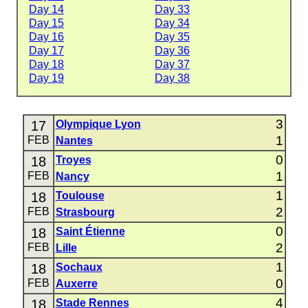
Day 14
Day 33
Day 15
Day 34
Day 16
Day 35
Day 17
Day 36
Day 18
Day 37
Day 19
Day 38
3
17
Olympique Lyon
1
FEB
Nantes
0
18
Troyes
1
FEB
Nancy
1
18
Toulouse
2
FEB
Strasbourg
0
18
Saint Étienne
2
FEB
Lille
1
18
Sochaux
0
FEB
Auxerre
4
18
Stade Rennes