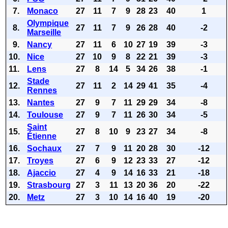
7.
Monaco
27
11
7
9
28
23
40
1
Olympique
8.
27
11
7
9
26
28
40
-2
Marseille
9.
Nancy
27
11
6
10
27
19
39
-3
10.
Nice
27
10
9
8
22
21
39
-3
11.
Lens
27
8
14
5
34
26
38
-1
Stade
12.
27
11
2
14
29
41
35
-4
Rennes
13.
Nantes
27
9
7
11
29
29
34
-8
14.
Toulouse
27
9
7
11
26
30
34
-5
Saint
15.
27
8
10
9
23
27
34
-8
Étienne
16.
Sochaux
27
7
9
11
20
28
30
-12
17.
Troyes
27
6
9
12
23
33
27
-12
18.
Ajaccio
27
4
9
14
16
33
21
-18
19.
Strasbourg
27
3
11
13
20
36
20
-22
20.
Metz
27
3
10
14
16
40
19
-20