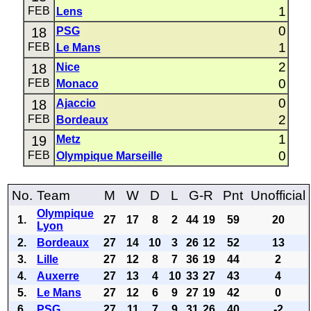
1
FEB
Lens
0
18
PSG
1
FEB
Le Mans
2
18
Nice
0
FEB
Monaco
0
18
Ajaccio
2
FEB
Bordeaux
1
19
Metz
0
FEB
Olympique Marseille
No.
Team
M
W
D
L
G-R
Pnt
Unofficial
Olympique
1.
27
17
8
2
44
19
59
20
Lyon
2.
Bordeaux
27
14
10
3
26
12
52
13
3.
Lille
27
12
8
7
36
19
44
2
4.
Auxerre
27
13
4
10
33
27
43
4
5.
Le Mans
27
12
6
9
27
19
42
0
6.
PSG
27
11
7
9
31
26
40
-2