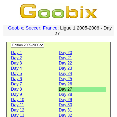
Goobix
:
Soccer
:
France
: Ligue 1 2005-2006 - Day
27
Day 1
Day 20
Day 2
Day 21
Day 3
Day 22
Day 4
Day 23
Day 5
Day 24
Day 6
Day 25
Day 7
Day 26
Day 8
Day 27
Day 9
Day 28
Day 10
Day 29
Day 11
Day 30
Day 12
Day 31
Day 13
Day 32