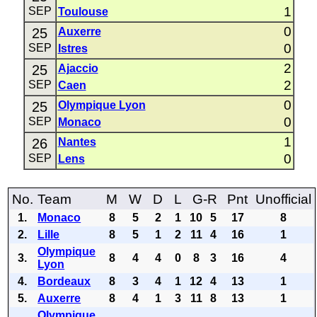
1
SEP
Toulouse
0
25
Auxerre
0
SEP
Istres
2
25
Ajaccio
2
SEP
Caen
0
25
Olympique Lyon
0
SEP
Monaco
1
26
Nantes
0
SEP
Lens
No.
Team
M
W
D
L
G-R
Pnt
Unofficial
1.
Monaco
8
5
2
1
10
5
17
8
2.
Lille
8
5
1
2
11
4
16
1
Olympique
3.
8
4
4
0
8
3
16
4
Lyon
4.
Bordeaux
8
3
4
1
12
4
13
1
5.
Auxerre
8
4
1
3
11
8
13
1
Olympique