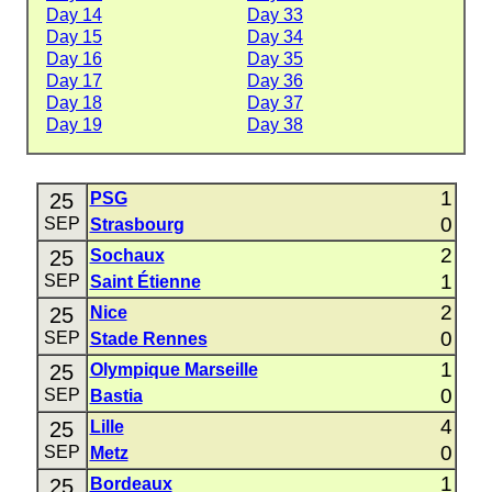
Day 14
Day 33
Day 15
Day 34
Day 16
Day 35
Day 17
Day 36
Day 18
Day 37
Day 19
Day 38
1
25
PSG
0
SEP
Strasbourg
2
25
Sochaux
1
SEP
Saint Étienne
2
25
Nice
0
SEP
Stade Rennes
1
25
Olympique Marseille
0
SEP
Bastia
4
25
Lille
0
SEP
Metz
1
25
Bordeaux