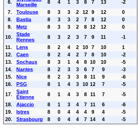
6.
8
4
1
3
8
7
13
-2
Marseille
7.
Toulouse
8
3
3
2
12
9
12
0
8.
Bastia
8
3
3
2
7
8
12
0
9.
Metz
8
3
3
2
8
12
12
0
Stade
10.
8
3
2
3
7
9
11
-1
Rennes
11.
Lens
8
2
4
2
10
7
10
1
12.
Caen
8
2
4
2
7
8
10
-2
13.
Sochaux
8
3
1
4
8
10
10
-5
14.
Nantes
8
2
3
3
6
7
9
-3
15.
Nice
8
2
3
3
8
11
9
-6
16.
PSG
8
1
4
3
10
12
7
-5
Saint
17.
8
1
4
3
8
11
7
-5
Étienne
18.
Ajaccio
8
1
3
4
7
11
6
-6
19.
Istres
8
0
4
4
4
9
4
-5
20.
Strasbourg
8
0
4
4
7
14
4
-5