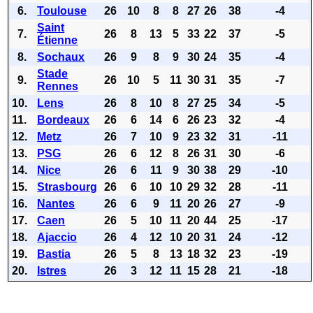
6.
Toulouse
26
10
8
8
27
26
38
-4
Saint
7.
26
8
13
5
33
22
37
-5
Étienne
8.
Sochaux
26
9
8
9
30
24
35
-4
Stade
9.
26
10
5
11
30
31
35
-7
Rennes
10.
Lens
26
8
10
8
27
25
34
-5
11.
Bordeaux
26
6
14
6
26
23
32
-4
12.
Metz
26
7
10
9
23
32
31
-11
13.
PSG
26
6
12
8
26
31
30
-6
14.
Nice
26
6
11
9
30
38
29
-10
15.
Strasbourg
26
6
10
10
29
32
28
-11
16.
Nantes
26
6
9
11
20
26
27
-9
17.
Caen
26
5
10
11
20
44
25
-17
18.
Ajaccio
26
4
12
10
20
31
24
-12
19.
Bastia
26
5
8
13
18
32
23
-19
20.
Istres
26
3
12
11
15
28
21
-18