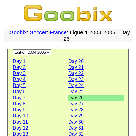
Goobix
:
Soccer
:
France
: Ligue 1 2004-2005 - Day
26
Day 1
Day 20
Day 2
Day 21
Day 3
Day 22
Day 4
Day 23
Day 5
Day 24
Day 6
Day 25
Day 7
Day 26
Day 8
Day 27
Day 9
Day 28
Day 10
Day 29
Day 11
Day 30
Day 12
Day 31
Day 13
Day 32