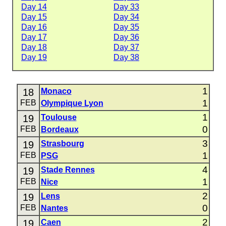
Day 14
Day 33
Day 15
Day 34
Day 16
Day 35
Day 17
Day 36
Day 18
Day 37
Day 19
Day 38
1
18
Monaco
1
FEB
Olympique Lyon
1
19
Toulouse
0
FEB
Bordeaux
3
19
Strasbourg
1
FEB
PSG
4
19
Stade Rennes
1
FEB
Nice
2
19
Lens
0
FEB
Nantes
2
19
Caen