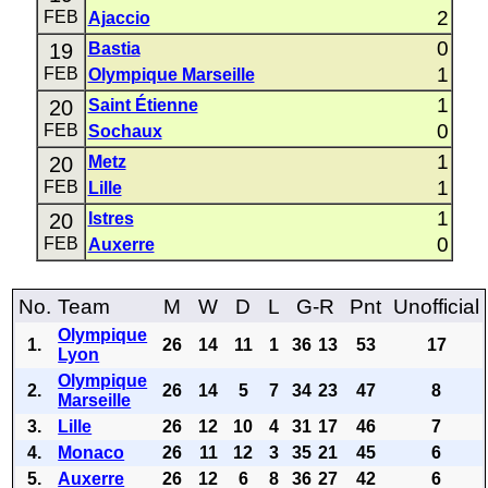
2
FEB
Ajaccio
0
19
Bastia
1
FEB
Olympique Marseille
1
20
Saint Étienne
0
FEB
Sochaux
1
20
Metz
1
FEB
Lille
1
20
Istres
0
FEB
Auxerre
No.
Team
M
W
D
L
G-R
Pnt
Unofficial
Olympique
1.
26
14
11
1
36
13
53
17
Lyon
Olympique
2.
26
14
5
7
34
23
47
8
Marseille
3.
Lille
26
12
10
4
31
17
46
7
4.
Monaco
26
11
12
3
35
21
45
6
5.
Auxerre
26
12
6
8
36
27
42
6