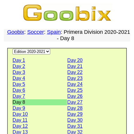
Goobix
:
Soccer
:
Spain
: Primera Division 2020-2021
- Day 8
Day 1
Day 20
Day 2
Day 21
Day 3
Day 22
Day 4
Day 23
Day 5
Day 24
Day 6
Day 25
Day 7
Day 26
Day 8
Day 27
Day 9
Day 28
Day 10
Day 29
Day 11
Day 30
Day 12
Day 31
Day 13
Day 32