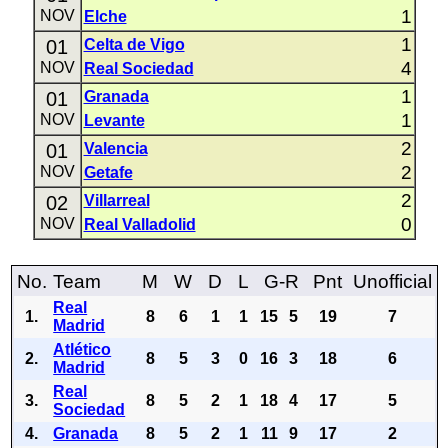
1
NOV
Elche
1
01
Celta de Vigo
4
NOV
Real Sociedad
1
01
Granada
1
NOV
Levante
2
01
Valencia
2
NOV
Getafe
2
02
Villarreal
0
NOV
Real Valladolid
No.
Team
M
W
D
L
G-R
Pnt
Unofficial
Real
1.
8
6
1
1
15
5
19
7
Madrid
Atlético
2.
8
5
3
0
16
3
18
6
Madrid
Real
3.
8
5
2
1
18
4
17
5
Sociedad
4.
Granada
8
5
2
1
11
9
17
2