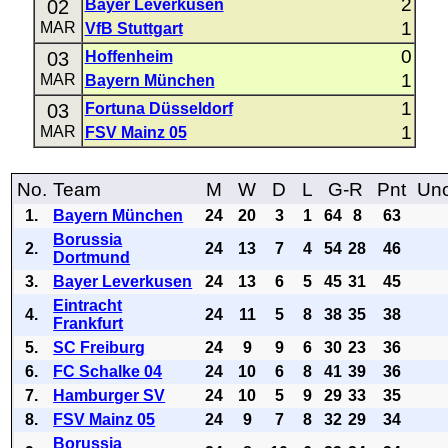
2
02
Bayer Leverkusen
1
MAR
VfB Stuttgart
0
03
Hoffenheim
1
MAR
Bayern München
1
03
Fortuna Düsseldorf
1
MAR
FSV Mainz 05
No.
Team
M
W
D
L
G-R
Pnt
Uno
1.
Bayern München
24
20
3
1
64
8
63
Borussia
2.
24
13
7
4
54
28
46
Dortmund
3.
Bayer Leverkusen
24
13
6
5
45
31
45
Eintracht
4.
24
11
5
8
38
35
38
Frankfurt
5.
SC Freiburg
24
9
9
6
30
23
36
6.
FC Schalke 04
24
10
6
8
41
39
36
7.
Hamburger SV
24
10
5
9
29
33
35
8.
FSV Mainz 05
24
9
7
8
32
29
34
Borussia