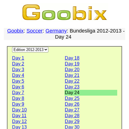
Goobix
:
Soccer
:
Germany
: Bundesliga 2012-2013 -
Day 24
Day 1
Day 18
Day 2
Day 19
Day 3
Day 20
Day 4
Day 21
Day 5
Day 22
Day 6
Day 23
Day 7
Day 24
Day 8
Day 25
Day 9
Day 26
Day 10
Day 27
Day 11
Day 28
Day 12
Day 29
Day 13
Day 30