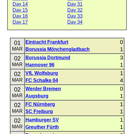
Day 14
Day 31
Day 15
Day 32
Day 16
Day 33
Day 17
Day 34
0
01
Eintracht Frankfurt
1
MAR
Borussia Mönchengladbach
3
02
Borussia Dortmund
1
MAR
Hannover 96
1
02
VfL Wolfsburg
4
MAR
FC Schalke 04
0
02
Werder Bremen
1
MAR
Augsburg
1
02
FC Nürnberg
1
MAR
SC Freiburg
1
02
Hamburger SV
1
MAR
Greuther Fürth