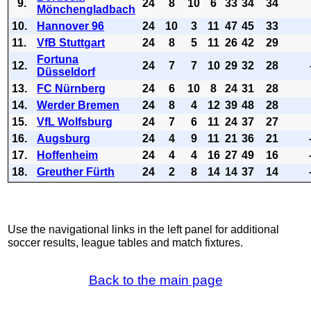
9.
24
8
10
6
33
34
34
Mönchengladbach
10.
Hannover 96
24
10
3
11
47
45
33
11.
VfB Stuttgart
24
8
5
11
26
42
29
Fortuna
12.
24
7
7
10
29
32
28
Düsseldorf
13.
FC Nürnberg
24
6
10
8
24
31
28
14.
Werder Bremen
24
8
4
12
39
48
28
15.
VfL Wolfsburg
24
7
6
11
24
37
27
16.
Augsburg
24
4
9
11
21
36
21
17.
Hoffenheim
24
4
4
16
27
49
16
18.
Greuther Fürth
24
2
8
14
14
37
14
Use the navigational links in the left panel for additional
soccer results, league tables and match fixtures.
Back to the main page