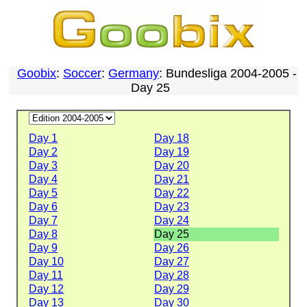
Goobix
:
Soccer
:
Germany
: Bundesliga 2004-2005 -
Day 25
Day 1
Day 18
Day 2
Day 19
Day 3
Day 20
Day 4
Day 21
Day 5
Day 22
Day 6
Day 23
Day 7
Day 24
Day 8
Day 25
Day 9
Day 26
Day 10
Day 27
Day 11
Day 28
Day 12
Day 29
Day 13
Day 30