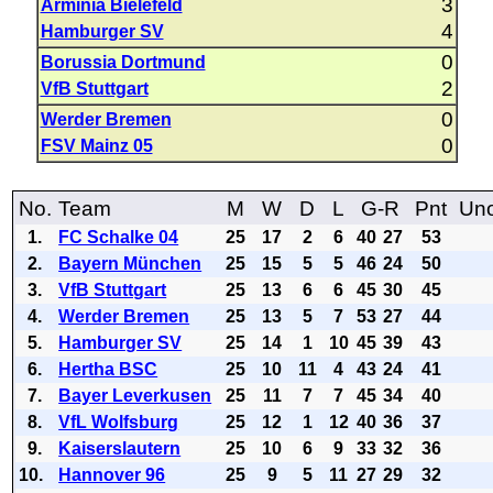
3
Arminia Bielefeld
4
Hamburger SV
0
Borussia Dortmund
2
VfB Stuttgart
0
Werder Bremen
0
FSV Mainz 05
No.
Team
M
W
D
L
G-R
Pnt
Uno
1.
FC Schalke 04
25
17
2
6
40
27
53
2.
Bayern München
25
15
5
5
46
24
50
3.
VfB Stuttgart
25
13
6
6
45
30
45
4.
Werder Bremen
25
13
5
7
53
27
44
5.
Hamburger SV
25
14
1
10
45
39
43
6.
Hertha BSC
25
10
11
4
43
24
41
7.
Bayer Leverkusen
25
11
7
7
45
34
40
8.
VfL Wolfsburg
25
12
1
12
40
36
37
9.
Kaiserslautern
25
10
6
9
33
32
36
10.
Hannover 96
25
9
5
11
27
29
32