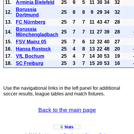
11.
Arminia Bielefeld
25
9
5
11
30
34
32
Borussia
12.
25
8
8
9
29
34
32
Dortmund
13.
FC Nürnberg
25
7
7
11
43
47
28
Borussia
14.
25
7
7
11
27
39
28
Mönchengladbach
15.
FSV Mainz 05
25
7
6
12
32
40
27
16.
Hansa Rostock
25
4
8
13
22
48
20
17.
VfL Bochum
25
4
7
14
30
53
19
18.
SC Freiburg
25
3
7
15
20
53
16
Use the navigational links in the left panel for additional
soccer results, league tables and match fixtures.
Back to the main page