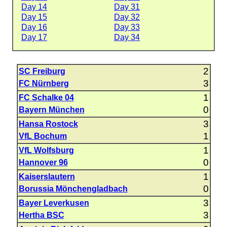
Day 14
Day 31
Day 15
Day 32
Day 16
Day 33
Day 17
Day 34
2
SC Freiburg
3
FC Nürnberg
1
FC Schalke 04
0
Bayern München
3
Hansa Rostock
1
VfL Bochum
1
VfL Wolfsburg
0
Hannover 96
1
Kaiserslautern
0
Borussia Mönchengladbach
3
Bayer Leverkusen
3
Hertha BSC