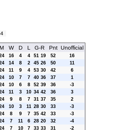
 24
M
W
D
L
G-R
Pnt
Unofficial
24
16
4
4
51
19
52
16
24
14
8
2
45
26
50
11
24
11
9
4
53
30
42
6
24
10
7
7
40
36
37
1
24
10
6
8
52
39
36
-3
24
11
3
10
34
42
36
3
24
9
8
7
31
37
35
2
24
10
3
11
28
30
33
-3
24
8
9
7
35
42
33
-3
24
7
11
6
28
20
32
-4
24
7
10
7
33
33
31
-2