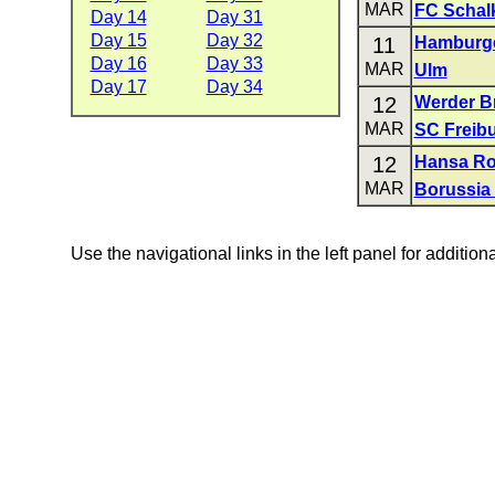
MAR
FC Schal
Day 14
Day 31
Day 15
Day 32
11
Hamburg
Day 16
Day 33
MAR
Ulm
Day 17
Day 34
12
Werder B
MAR
SC Freib
12
Hansa Ro
MAR
Borussia
Use the navigational links in the left panel for addition