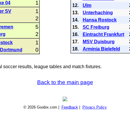
1
ke 04
12.
Ulm
1
er SV
13.
Unterhaching
2
14.
Hansa Rostock
5
remen
15.
SC Freiburg
2
urg
16.
Eintracht Frankfurt
17.
MSV Duisburg
1
stock
18.
Arminia Bielefeld
0
 Dortmund
al soccer results, league tables and match fixtures.
Back to the main page
© 2026 Goobix.com |
Feedback
|
Privacy Policy