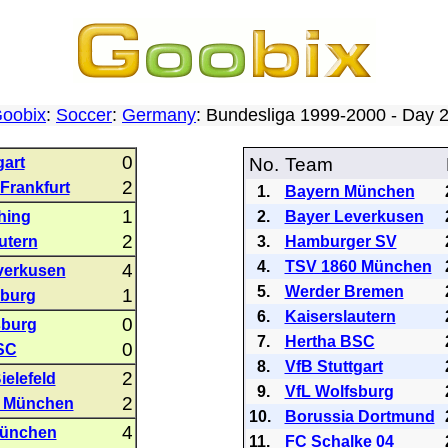
oobix
:
Soccer
:
Germany
: Bundesliga 1999-2000 - Day
0
gart
No.
Team
2
 Frankfurt
1.
Bayern München
1
hing
2.
Bayer Leverkusen
2
utern
3.
Hamburger SV
4.
TSV 1860 München
4
verkusen
5.
Werder Bremen
1
sburg
6.
Kaiserslautern
0
burg
7.
Hertha BSC
0
SC
8.
VfB Stuttgart
2
ielefeld
9.
VfL Wolfsburg
2
 München
10.
Borussia Dortmund
4
München
11.
FC Schalke 04