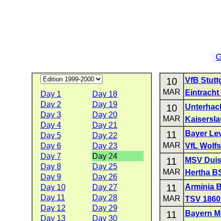
G
10
VfB Stutt
MAR
Eintracht
Day 1
Day 18
Day 2
Day 19
10
Unterhac
Day 3
Day 20
MAR
Kaisersla
Day 4
Day 21
11
Bayer Le
Day 5
Day 22
MAR
Day 6
Day 23
VfL Wolf
Day 7
Day 24
11
MSV Duis
Day 8
Day 25
MAR
Hertha B
Day 9
Day 26
11
Arminia B
Day 10
Day 27
Day 11
Day 28
MAR
TSV 1860
Day 12
Day 29
11
Bayern 
Day 13
Day 30