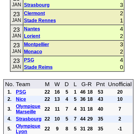
3
JAN
Strasbourg
2
23
Clermont
1
JAN
Stade Rennes
4
23
Nantes
2
JAN
Lorient
3
23
Montpellier
2
JAN
Monaco
4
23
PSG
0
JAN
Stade Reims
No.
Team
M
W
D
L
G-R
Pnt
Unofficial
1.
PSG
22
16
5
1
46
18
53
20
2.
Nice
22
13
4
5
36
18
43
10
Olympique
3.
22
11
7
4
31
18
40
7
Marseille
4.
Strasbourg
22
10
5
7
44
29
35
2
Olympique
5.
22
9
8
5
31
28
35
-1
Lyon