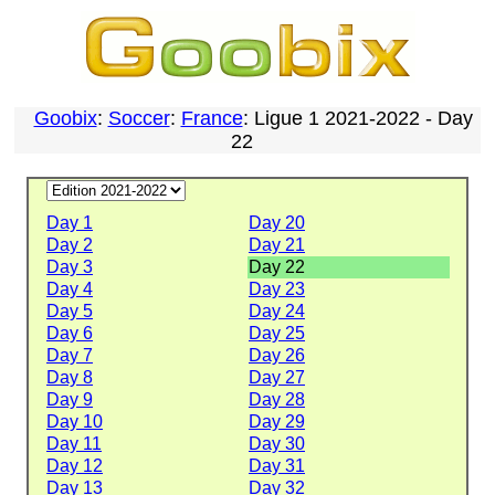
Goobix
:
Soccer
:
France
: Ligue 1 2021-2022 - Day
22
Day 1
Day 20
Day 2
Day 21
Day 3
Day 22
Day 4
Day 23
Day 5
Day 24
Day 6
Day 25
Day 7
Day 26
Day 8
Day 27
Day 9
Day 28
Day 10
Day 29
Day 11
Day 30
Day 12
Day 31
Day 13
Day 32