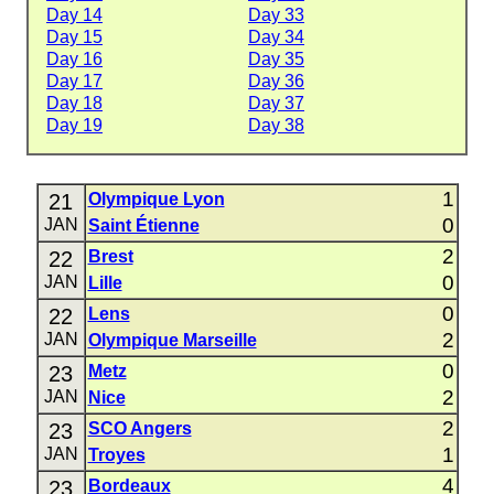
Day 14
Day 33
Day 15
Day 34
Day 16
Day 35
Day 17
Day 36
Day 18
Day 37
Day 19
Day 38
1
21
Olympique Lyon
0
JAN
Saint Étienne
2
22
Brest
0
JAN
Lille
0
22
Lens
2
JAN
Olympique Marseille
0
23
Metz
2
JAN
Nice
2
23
SCO Angers
1
JAN
Troyes
4
23
Bordeaux