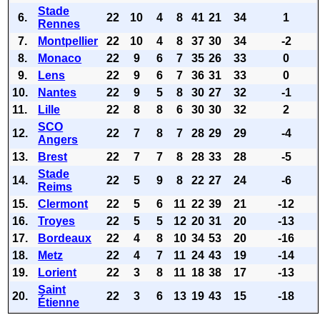
Stade
6.
22
10
4
8
41
21
34
1
Rennes
7.
Montpellier
22
10
4
8
37
30
34
-2
8.
Monaco
22
9
6
7
35
26
33
0
9.
Lens
22
9
6
7
36
31
33
0
10.
Nantes
22
9
5
8
30
27
32
-1
11.
Lille
22
8
8
6
30
30
32
2
SCO
12.
22
7
8
7
28
29
29
-4
Angers
13.
Brest
22
7
7
8
28
33
28
-5
Stade
14.
22
5
9
8
22
27
24
-6
Reims
15.
Clermont
22
5
6
11
22
39
21
-12
16.
Troyes
22
5
5
12
20
31
20
-13
17.
Bordeaux
22
4
8
10
34
53
20
-16
18.
Metz
22
4
7
11
24
43
19
-14
19.
Lorient
22
3
8
11
18
38
17
-13
Saint
20.
22
3
6
13
19
43
15
-18
Étienne