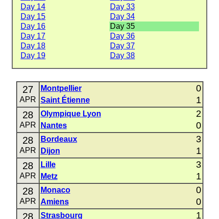
Day 14
Day 33
Day 15
Day 34
Day 16
Day 35
Day 17
Day 36
Day 18
Day 37
Day 19
Day 38
0
27
Montpellier
1
APR
Saint Étienne
2
28
Olympique Lyon
0
APR
Nantes
3
28
Bordeaux
1
APR
Dijon
3
28
Lille
1
APR
Metz
0
28
Monaco
0
APR
Amiens
1
28
Strasbourg