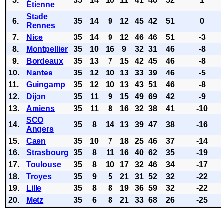
5.
35
14
10
11
41
46
52
1
Étienne
Stade
6.
35
14
9
12
45
42
51
0
Rennes
7.
Nice
35
14
9
12
46
46
51
-3
8.
Montpellier
35
10
16
9
32
31
46
-8
9.
Bordeaux
35
13
7
15
42
45
46
-8
10.
Nantes
35
12
10
13
33
39
46
-5
11.
Guingamp
35
12
10
13
43
51
46
-8
12.
Dijon
35
11
9
15
49
69
42
-9
13.
Amiens
35
11
8
16
32
38
41
-10
SCO
14.
35
8
14
13
39
47
38
-16
Angers
15.
Caen
35
10
7
18
25
46
37
-14
16.
Strasbourg
35
8
11
16
40
62
35
-19
17.
Toulouse
35
8
10
17
32
46
34
-17
18.
Troyes
35
9
5
21
31
52
32
-22
19.
Lille
35
8
8
19
36
59
32
-22
20.
Metz
35
6
8
21
33
68
26
-25