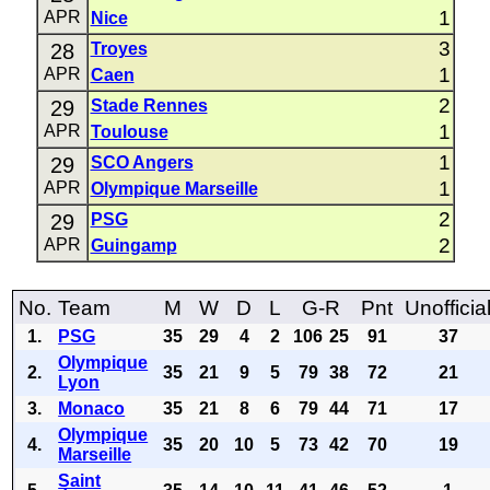
1
APR
Nice
3
28
Troyes
1
APR
Caen
2
29
Stade Rennes
1
APR
Toulouse
1
29
SCO Angers
1
APR
Olympique Marseille
2
29
PSG
2
APR
Guingamp
No.
Team
M
W
D
L
G-R
Pnt
Unofficia
1.
PSG
35
29
4
2
106
25
91
37
Olympique
2.
35
21
9
5
79
38
72
21
Lyon
3.
Monaco
35
21
8
6
79
44
71
17
Olympique
4.
35
20
10
5
73
42
70
19
Marseille
Saint