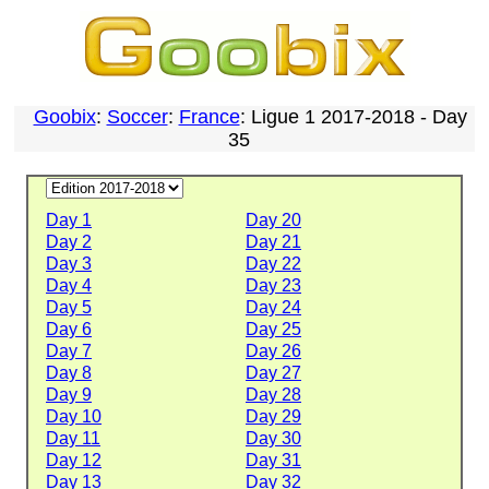
Goobix
:
Soccer
:
France
: Ligue 1 2017-2018 - Day
35
Day 1
Day 20
Day 2
Day 21
Day 3
Day 22
Day 4
Day 23
Day 5
Day 24
Day 6
Day 25
Day 7
Day 26
Day 8
Day 27
Day 9
Day 28
Day 10
Day 29
Day 11
Day 30
Day 12
Day 31
Day 13
Day 32