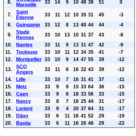
6.
33
14
9
10
48
38
51
0
Marseille
Saint
7.
33
11
12
10
35
31
45
-3
Étienne
8.
Guingamp
33
12
8
13
40
44
44
-4
Stade
9.
33
10
13
10
31
37
43
-8
Rennes
10.
Nantes
33
11
9
13
31
47
42
-9
11.
Toulouse
33
10
11
12
34
35
41
-7
12.
Montpellier
33
10
9
14
47
55
39
-12
SCO
13.
33
11
6
16
32
43
39
-12
Angers
14.
Lille
33
10
7
16
31
41
37
-11
15.
Metz
33
9
9
15
33
64
36
-15
16.
Caen
33
9
6
18
33
56
33
-15
17.
Nancy
33
8
7
18
25
44
31
-17
18.
Lorient
33
9
4
20
37
64
31
-17
19.
Dijon
33
6
11
16
41
52
29
-19
20.
Bastia
33
6
11
16
26
46
29
-22