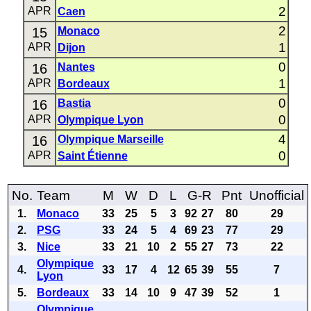
2
APR
Caen
2
15
Monaco
1
APR
Dijon
0
16
Nantes
1
APR
Bordeaux
0
16
Bastia
0
APR
Olympique Lyon
4
16
Olympique Marseille
0
APR
Saint Étienne
No.
Team
M
W
D
L
G-R
Pnt
Unofficial
1.
Monaco
33
25
5
3
92
27
80
29
2.
PSG
33
24
5
4
69
23
77
29
3.
Nice
33
21
10
2
55
27
73
22
Olympique
4.
33
17
4
12
65
39
55
7
Lyon
5.
Bordeaux
33
14
10
9
47
39
52
1
Olympique