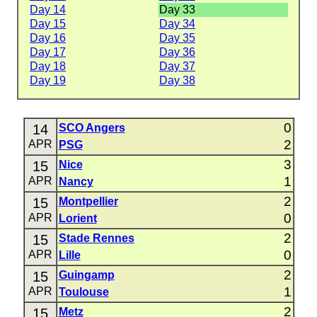
Day 14
Day 33
Day 15
Day 34
Day 16
Day 35
Day 17
Day 36
Day 18
Day 37
Day 19
Day 38
0
14
SCO Angers
2
APR
PSG
3
15
Nice
1
APR
Nancy
2
15
Montpellier
0
APR
Lorient
2
15
Stade Rennes
0
APR
Lille
2
15
Guingamp
1
APR
Toulouse
2
15
Metz