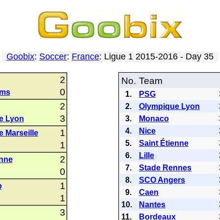
Goobix
:
Soccer
:
France
: Ligue 1 2015-2016 - Day 35
2
No.
Team
0
ims
1.
PSG
2
2.
Olympique Lyon
3
e Lyon
3.
Monaco
4.
Nice
1
 Marseille
5.
Saint Étienne
1
6.
Lille
2
enne
7.
Stade Rennes
0
8.
SCO Angers
1
p
9.
Caen
1
10.
Nantes
3
11.
Bordeaux