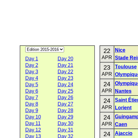
22
Nice
APR
Stade Re
Day 1
Day 20
Day 2
Day 21
23
Toulouse
Day 3
Day 22
APR
Olympiqu
Day 4
Day 23
24
Olympique
Day 5
Day 24
APR
Day 6
Day 25
Nantes
Day 7
Day 26
24
Saint Éti
Day 8
Day 27
APR
Lorient
Day 9
Day 28
24
Guingam
Day 10
Day 29
Day 11
Day 30
APR
Caen
Day 12
Day 31
24
Ajaccio
Day 13
Day 32