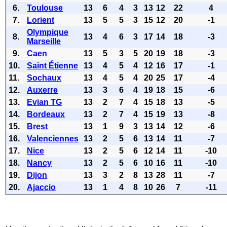
6.
Toulouse
13
6
4
3
13
12
22
4
7.
Lorient
13
5
5
3
15
12
20
-1
Olympique
8.
13
4
6
3
17
14
18
-3
Marseille
9.
Caen
13
5
3
5
20
19
18
-3
10.
Saint Étienne
13
4
5
4
12
16
17
-1
11.
Sochaux
13
4
5
4
20
25
17
-4
12.
Auxerre
13
3
6
4
19
18
15
-6
13.
Evian TG
13
2
7
4
15
18
13
-5
14.
Bordeaux
13
2
7
4
15
19
13
-8
15.
Brest
13
1
9
3
13
14
12
-6
16.
Valenciennes
13
2
5
6
13
14
11
-7
17.
Nice
13
2
5
6
12
14
11
-10
18.
Nancy
13
2
5
6
10
16
11
-10
19.
Dijon
13
3
2
8
13
28
11
-7
20.
Ajaccio
13
1
4
8
10
26
7
-11