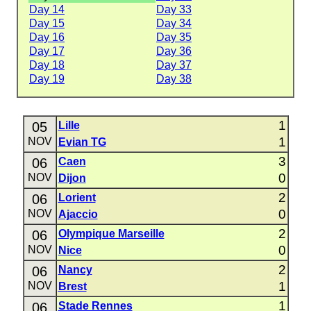
Day 14
Day 33
Day 15
Day 34
Day 16
Day 35
Day 17
Day 36
Day 18
Day 37
Day 19
Day 38
1
05
Lille
1
NOV
Evian TG
3
06
Caen
0
NOV
Dijon
2
06
Lorient
0
NOV
Ajaccio
2
06
Olympique Marseille
0
NOV
Nice
2
06
Nancy
1
NOV
Brest
1
06
Stade Rennes