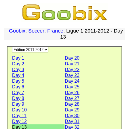
Goobix
:
Soccer
:
France
: Ligue 1 2011-2012 - Day
13
Day 1
Day 20
Day 2
Day 21
Day 3
Day 22
Day 4
Day 23
Day 5
Day 24
Day 6
Day 25
Day 7
Day 26
Day 8
Day 27
Day 9
Day 28
Day 10
Day 29
Day 11
Day 30
Day 12
Day 31
Day 13
Day 32