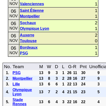
1
NOV
Valenciennes
1
06
Saint Étienne
1
NOV
Montpellier
2
06
Sochaux
1
NOV
Olympique Lyon
2
06
Auxerre
0
NOV
Toulouse
1
06
Bordeaux
1
NOV
PSG
No.
Team
M
W
D
L
G-R
Pnt
Unoffici
1.
PSG
13
9
3
1
26
11
30
9
2.
Montpellier
13
8
3
2
28
16
27
9
3.
Lille
13
6
6
1
22
13
24
3
Olympique
4.
13
7
2
4
21
15
23
5
Lyon
Stade
5.
13
6
4
3
22
16
22
4
Rennes