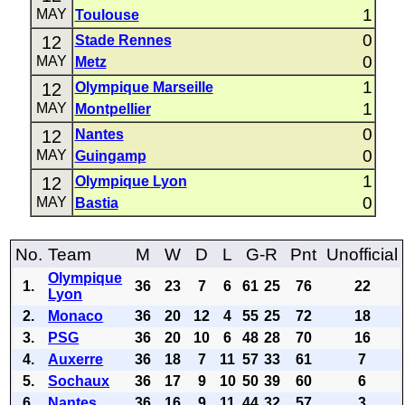
1
MAY
Toulouse
0
12
Stade Rennes
0
MAY
Metz
1
12
Olympique Marseille
1
MAY
Montpellier
0
12
Nantes
0
MAY
Guingamp
1
12
Olympique Lyon
0
MAY
Bastia
No.
Team
M
W
D
L
G-R
Pnt
Unofficial
Olympique
1.
36
23
7
6
61
25
76
22
Lyon
2.
Monaco
36
20
12
4
55
25
72
18
3.
PSG
36
20
10
6
48
28
70
16
4.
Auxerre
36
18
7
11
57
33
61
7
5.
Sochaux
36
17
9
10
50
39
60
6
6.
Nantes
36
16
9
11
44
32
57
3