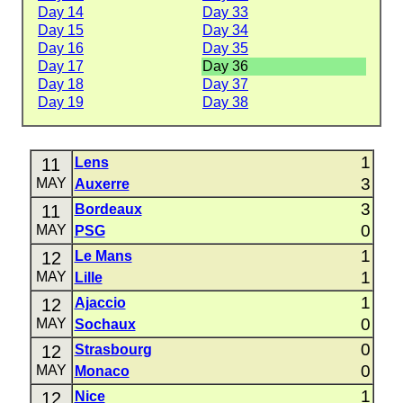
Day 14
Day 33
Day 15
Day 34
Day 16
Day 35
Day 17
Day 36
Day 18
Day 37
Day 19
Day 38
1
11
Lens
3
MAY
Auxerre
3
11
Bordeaux
0
MAY
PSG
1
12
Le Mans
1
MAY
Lille
1
12
Ajaccio
0
MAY
Sochaux
0
12
Strasbourg
0
MAY
Monaco
1
12
Nice