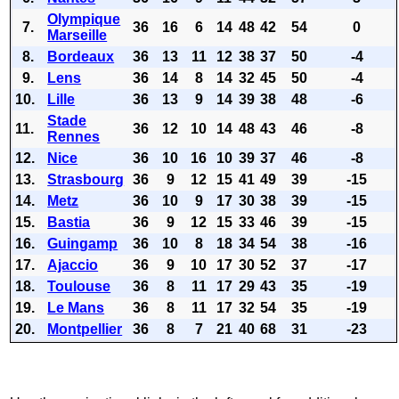
Olympique
7.
36
16
6
14
48
42
54
0
Marseille
8.
Bordeaux
36
13
11
12
38
37
50
-4
9.
Lens
36
14
8
14
32
45
50
-4
10.
Lille
36
13
9
14
39
38
48
-6
Stade
11.
36
12
10
14
48
43
46
-8
Rennes
12.
Nice
36
10
16
10
39
37
46
-8
13.
Strasbourg
36
9
12
15
41
49
39
-15
14.
Metz
36
10
9
17
30
38
39
-15
15.
Bastia
36
9
12
15
33
46
39
-15
16.
Guingamp
36
10
8
18
34
54
38
-16
17.
Ajaccio
36
9
10
17
30
52
37
-17
18.
Toulouse
36
8
11
17
29
43
35
-19
19.
Le Mans
36
8
11
17
32
54
35
-19
20.
Montpellier
36
8
7
21
40
68
31
-23