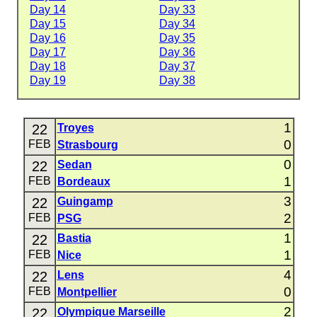
Day 14
Day 33
Day 15
Day 34
Day 16
Day 35
Day 17
Day 36
Day 18
Day 37
Day 19
Day 38
1
22
Troyes
0
FEB
Strasbourg
0
22
Sedan
1
FEB
Bordeaux
3
22
Guingamp
2
FEB
PSG
1
22
Bastia
1
FEB
Nice
4
22
Lens
0
FEB
Montpellier
2
22
Olympique Marseille