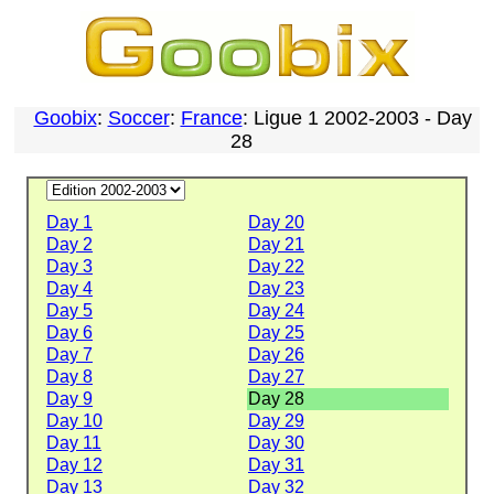
Goobix
:
Soccer
:
France
: Ligue 1 2002-2003 - Day
28
Day 1
Day 20
Day 2
Day 21
Day 3
Day 22
Day 4
Day 23
Day 5
Day 24
Day 6
Day 25
Day 7
Day 26
Day 8
Day 27
Day 9
Day 28
Day 10
Day 29
Day 11
Day 30
Day 12
Day 31
Day 13
Day 32