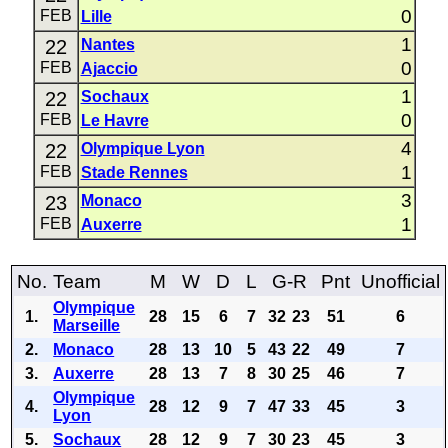
0
FEB
Lille
1
22
Nantes
0
FEB
Ajaccio
1
22
Sochaux
0
FEB
Le Havre
4
22
Olympique Lyon
1
FEB
Stade Rennes
3
23
Monaco
1
FEB
Auxerre
No.
Team
M
W
D
L
G-R
Pnt
Unofficial
Olympique
1.
28
15
6
7
32
23
51
6
Marseille
2.
Monaco
28
13
10
5
43
22
49
7
3.
Auxerre
28
13
7
8
30
25
46
7
Olympique
4.
28
12
9
7
47
33
45
3
Lyon
5.
Sochaux
28
12
9
7
30
23
45
3