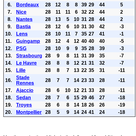
6.
Bordeaux
28
12
8
8
39
29
44
5
7.
Nice
28
11
11
6
32
22
44
2
8.
Nantes
28
13
5
10
31
28
44
2
9.
Bastia
28
12
6
10
31
30
42
-3
10.
Lens
28
10
11
7
35
27
41
-1
11.
Guingamp
28
12
4
12
40
40
40
-5
12.
PSG
28
10
9
9
35
28
39
-3
13.
Strasbourg
28
9
8
11
31
39
35
-7
14.
Le Havre
28
8
8
12
21
31
32
-7
15.
Lille
28
8
7
13
22
35
31
-11
Stade
16.
28
7
7
14
23
33
28
-11
Rennes
17.
Ajaccio
28
6
10
12
21
33
28
-11
18.
Sedan
28
7
6
15
29
46
27
-18
19.
Troyes
28
6
8
14
18
26
26
-19
20.
Montpellier
28
5
9
14
24
41
24
-18