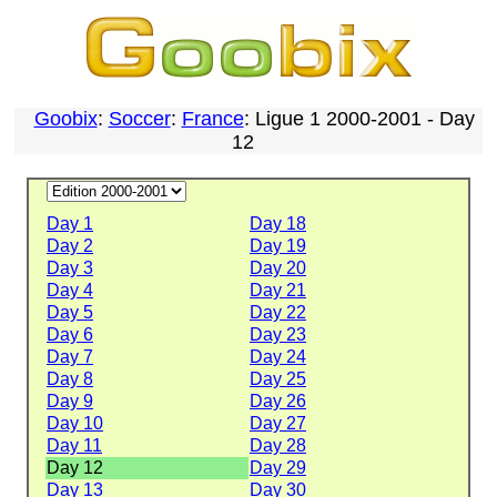
Goobix
:
Soccer
:
France
: Ligue 1 2000-2001 - Day
12
Day 1
Day 18
Day 2
Day 19
Day 3
Day 20
Day 4
Day 21
Day 5
Day 22
Day 6
Day 23
Day 7
Day 24
Day 8
Day 25
Day 9
Day 26
Day 10
Day 27
Day 11
Day 28
Day 12
Day 29
Day 13
Day 30