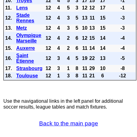
10.
Troyes
12
4
5
3
17
15
17
-1
11.
Lens
12
4
5
3
12
12
17
-1
Stade
12.
12
4
3
5
13
11
15
-3
Rennes
13.
Metz
12
4
3
5
10
13
15
-3
Olympique
14.
12
4
2
6
12
15
14
-4
Marseille
15.
Auxerre
12
4
2
6
11
14
14
-4
Saint
16.
12
3
4
5
19
22
13
-5
Étienne
17.
Strasbourg
12
3
1
8
11
29
10
-8
18.
Toulouse
12
1
3
8
11
21
6
-12
Use the navigational links in the left panel for additional
soccer results, league tables and match fixtures.
Back to the main page