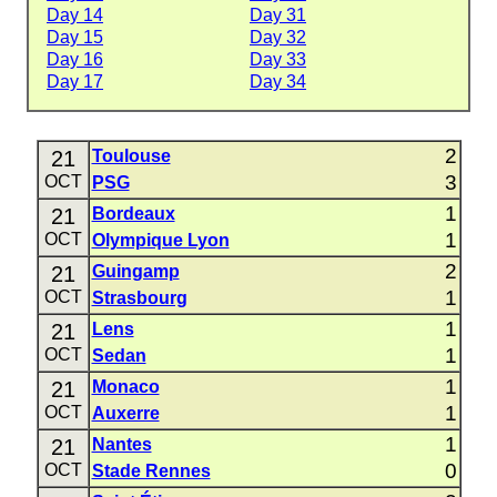
Day 14
Day 31
Day 15
Day 32
Day 16
Day 33
Day 17
Day 34
2
21
Toulouse
3
OCT
PSG
1
21
Bordeaux
1
OCT
Olympique Lyon
2
21
Guingamp
1
OCT
Strasbourg
1
21
Lens
1
OCT
Sedan
1
21
Monaco
1
OCT
Auxerre
1
21
Nantes
0
OCT
Stade Rennes