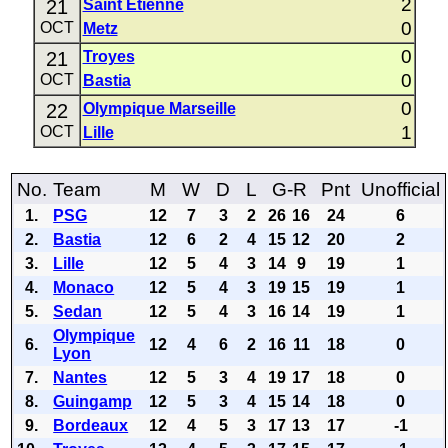
2
21
Saint Étienne
0
OCT
Metz
0
21
Troyes
0
OCT
Bastia
0
22
Olympique Marseille
1
OCT
Lille
No.
Team
M
W
D
L
G-R
Pnt
Unofficial
1.
PSG
12
7
3
2
26
16
24
6
2.
Bastia
12
6
2
4
15
12
20
2
3.
Lille
12
5
4
3
14
9
19
1
4.
Monaco
12
5
4
3
19
15
19
1
5.
Sedan
12
5
4
3
16
14
19
1
Olympique
6.
12
4
6
2
16
11
18
0
Lyon
7.
Nantes
12
5
3
4
19
17
18
0
8.
Guingamp
12
5
3
4
15
14
18
0
9.
Bordeaux
12
4
5
3
17
13
17
-1