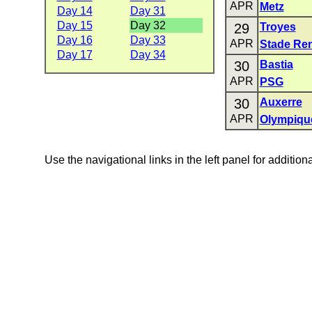
APR
Metz
Day 14
Day 31
Day 15
Day 32
29
Troyes
Day 16
Day 33
APR
Stade Re
Day 17
Day 34
30
Bastia
APR
PSG
30
Auxerre
APR
Olympique
Use the navigational links in the left panel for addition