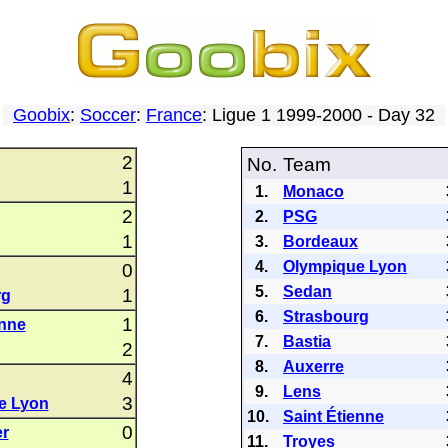
Goobix
:
Soccer
:
France
: Ligue 1 1999-2000 - Day 32
2
No.
Team
1
1.
Monaco
2
2.
PSG
1
3.
Bordeaux
4.
Olympique Lyon
0
5.
Sedan
1
rg
6.
Strasbourg
1
enne
7.
Bastia
2
8.
Auxerre
4
9.
Lens
3
e Lyon
10.
Saint Étienne
0
er
11.
Troyes