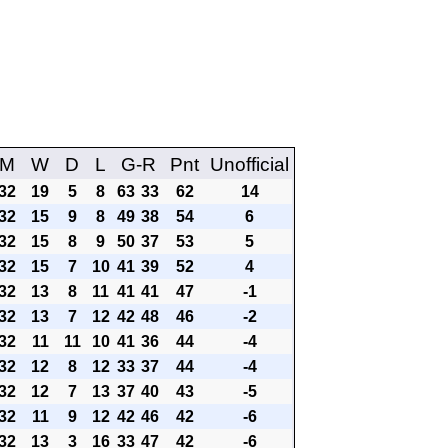
M
W
D
L
G-R
Pnt
Unofficial
32
19
5
8
63
33
62
14
32
15
9
8
49
38
54
6
32
15
8
9
50
37
53
5
32
15
7
10
41
39
52
4
32
13
8
11
41
41
47
-1
32
13
7
12
42
48
46
-2
32
11
11
10
41
36
44
-4
32
12
8
12
33
37
44
-4
32
12
7
13
37
40
43
-5
32
11
9
12
42
46
42
-6
32
13
3
16
33
47
42
-6