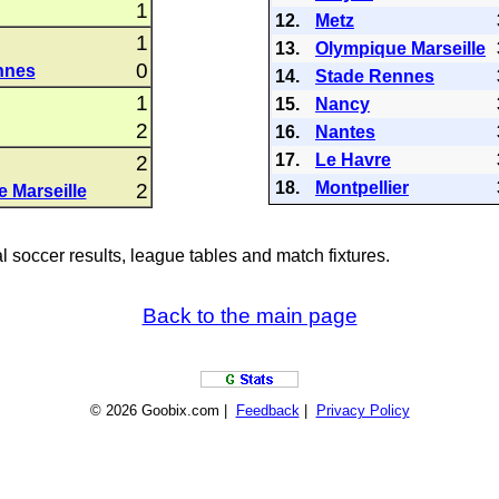
1
12.
Metz
1
13.
Olympique Marseille
0
nnes
14.
Stade Rennes
1
15.
Nancy
2
16.
Nantes
17.
Le Havre
2
18.
Montpellier
2
 Marseille
al soccer results, league tables and match fixtures.
Back to the main page
© 2026 Goobix.com |
Feedback
|
Privacy Policy