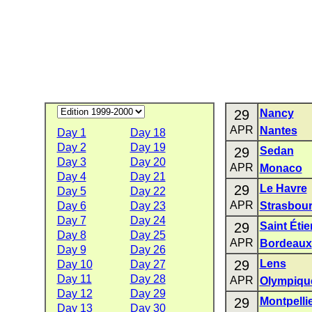
29
Nancy
APR
Nantes
Day 1
Day 18
Day 2
Day 19
29
Sedan
Day 3
Day 20
APR
Monaco
Day 4
Day 21
29
Le Havre
Day 5
Day 22
APR
Day 6
Day 23
Strasbou
Day 7
Day 24
29
Saint Éti
Day 8
Day 25
APR
Bordeaux
Day 9
Day 26
29
Lens
Day 10
Day 27
Day 11
Day 28
APR
Olympiqu
Day 12
Day 29
29
Montpelli
Day 13
Day 30