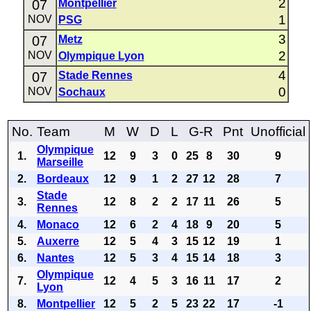
2
07
Montpellier
1
NOV
PSG
3
07
Metz
2
NOV
Olympique Lyon
4
07
Stade Rennes
0
NOV
Sochaux
No.
Team
M
W
D
L
G-R
Pnt
Unofficial
Olympique
1.
12
9
3
0
25
8
30
9
Marseille
2.
Bordeaux
12
9
1
2
27
12
28
7
Stade
3.
12
8
2
2
17
11
26
5
Rennes
4.
Monaco
12
6
2
4
18
9
20
5
5.
Auxerre
12
5
4
3
15
12
19
1
6.
Nantes
12
5
3
4
15
14
18
3
Olympique
7.
12
4
5
3
16
11
17
2
Lyon
8.
Montpellier
12
5
2
5
23
22
17
-1