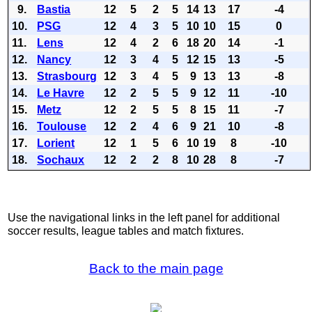
9.
Bastia
12
5
2
5
14
13
17
-4
10.
PSG
12
4
3
5
10
10
15
0
11.
Lens
12
4
2
6
18
20
14
-1
12.
Nancy
12
3
4
5
12
15
13
-5
13.
Strasbourg
12
3
4
5
9
13
13
-8
14.
Le Havre
12
2
5
5
9
12
11
-10
15.
Metz
12
2
5
5
8
15
11
-7
16.
Toulouse
12
2
4
6
9
21
10
-8
17.
Lorient
12
1
5
6
10
19
8
-10
18.
Sochaux
12
2
2
8
10
28
8
-7
Use the navigational links in the left panel for additional
soccer results, league tables and match fixtures.
Back to the main page