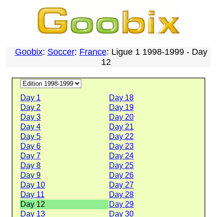
Goobix
:
Soccer
:
France
: Ligue 1 1998-1999 - Day
12
Day 1
Day 18
Day 2
Day 19
Day 3
Day 20
Day 4
Day 21
Day 5
Day 22
Day 6
Day 23
Day 7
Day 24
Day 8
Day 25
Day 9
Day 26
Day 10
Day 27
Day 11
Day 28
Day 12
Day 29
Day 13
Day 30