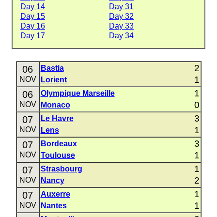
Day 14
Day 31
Day 15
Day 32
Day 16
Day 33
Day 17
Day 34
2
06
Bastia
1
NOV
Lorient
1
06
Olympique Marseille
0
NOV
Monaco
3
07
Le Havre
1
NOV
Lens
3
07
Bordeaux
1
NOV
Toulouse
1
07
Strasbourg
2
NOV
Nancy
1
07
Auxerre
1
NOV
Nantes