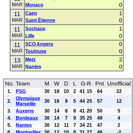
0
MAR
Monaco
1
11
Caen
0
MAR
Saint Étienne
1
11
Sochaux
0
MAR
Lille
0
11
SCO Angers
0
MAR
Toulouse
2
13
Metz
0
MAR
Nantes
No.
Team
M
W
D
L
G-R
Pnt
Unofficial
1.
PSG
30
18
10
2
41
15
64
22
Olympique
2.
30
16
9
5
44
25
57
12
Marseille
3.
Auxerre
30
14
8
8
41
20
50
5
4.
Bordeaux
30
14
7
9
35
25
49
4
5.
Nantes
30
12
11
7
34
21
47
2
6.
Montpellier
30
12
10
8
31
27
46
-2