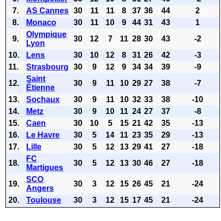
7.
AS Cannes
30
11
11
8
37
36
44
2
8.
Monaco
30
11
10
9
44
31
43
1
Olympique
9.
30
12
7
11
28
30
43
-2
Lyon
10.
Lens
30
10
12
8
31
26
42
-3
11.
Strasbourg
30
9
12
9
34
34
39
-9
Saint
12.
30
9
11
10
29
27
38
-7
Étienne
13.
Sochaux
30
9
11
10
32
33
38
-10
14.
Metz
30
9
10
11
24
27
37
-8
15.
Caen
30
10
5
15
21
42
35
-13
16.
Le Havre
30
5
14
11
23
35
29
-13
17.
Lille
30
5
12
13
29
41
27
-18
FC
18.
30
5
12
13
30
46
27
-18
Martigues
SCO
19.
30
3
12
15
26
45
21
-24
Angers
20.
Toulouse
30
3
12
15
17
45
21
-24