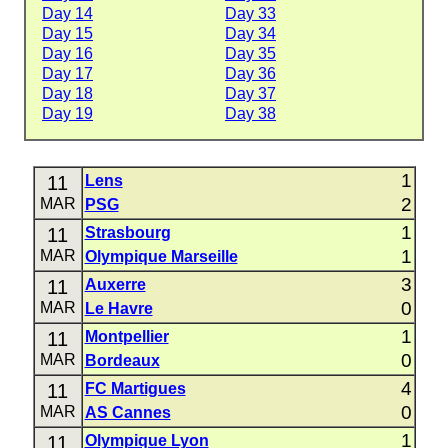
Day 14
Day 33
Day 15
Day 34
Day 16
Day 35
Day 17
Day 36
Day 18
Day 37
Day 19
Day 38
1
11
Lens
2
MAR
PSG
1
11
Strasbourg
1
MAR
Olympique Marseille
3
11
Auxerre
0
MAR
Le Havre
1
11
Montpellier
0
MAR
Bordeaux
4
11
FC Martigues
0
MAR
AS Cannes
1
11
Olympique Lyon