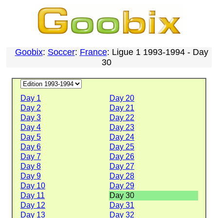
Goobix
:
Soccer
:
France
: Ligue 1 1993-1994 - Day
30
Day 1
Day 20
Day 2
Day 21
Day 3
Day 22
Day 4
Day 23
Day 5
Day 24
Day 6
Day 25
Day 7
Day 26
Day 8
Day 27
Day 9
Day 28
Day 10
Day 29
Day 11
Day 30
Day 12
Day 31
Day 13
Day 32